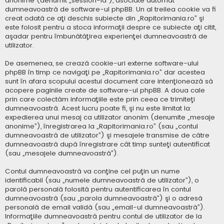
anonime (denumit „session-id”), asociate automat
dumneavoastră de software-ul phpBB. Un al treilea cookie va fi
creat odată ce aţi deschis subiecte din „Rapitorimania.ro” şi
este folosit pentru a stoca informaţii despre ce subiecte aţi citit,
aşadar pentru îmbunătăţirea experienţei dumneavoastră de
utilizator.
De asemenea, se crează cookie-uri externe software-ului
phpBB în timp ce navigaţi pe „Rapitorimania.ro” dar acestea
sunt în afara scopului acestui document care intenţionează să
acopere paginile create de software-ul phpBB. A doua cale
prin care colectăm informaţiile este prin ceea ce trimiteţi
dumneavoastră. Acest lucru poate fi, şi nu este limitat la:
expedierea unui mesaj ca utilizator anonim (denumite „mesaje
anonime”), înregistrarea la „Rapitorimania.ro” (sau „contul
dumneavoastră de utilizator”) şi mesajele transmise de către
dumneavoastră după înregistrare cât timp sunteţi autentificat
(sau „mesajele dumneavoastră”).
Contul dumneavoastră va conţine cel puţin un nume
identificabil (sau „numele dumneavoastră de utilizator”), o
parolă personală folosită pentru autentificarea în contul
dumneavoastră (sau „parola dumneavoastră”) şi o adresă
personală de email validă (sau „email-ul dumneavoastră”).
Informaţiile dumneavoastră pentru contul de utilizator de la