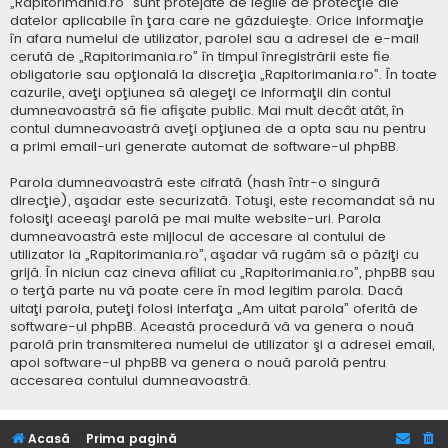
„Rapitorimania.ro” sunt protejate de legile de protecţie ale
datelor aplicabile în ţara care ne găzduieşte. Orice informaţie
în afara numelui de utilizator, parolei sau a adresei de e-mail
cerută de „Rapitorimania.ro” în timpul înregistrării este fie
obligatorie sau opţională la discreţia „Rapitorimania.ro”. În toate
cazurile, aveţi opţiunea să alegeţi ce informaţii din contul
dumneavoastră să fie afişate public. Mai mult decât atât, în
contul dumneavoastră aveţi opţiunea de a opta sau nu pentru
a primi email-uri generate automat de software-ul phpBB.
Parola dumneavoastră este cifrată (hash într-o singură
direcţie), aşadar este securizată. Totuşi, este recomandat să nu
folosiţi aceeaşi parolă pe mai multe website-uri. Parola
dumneavoastră este mijlocul de accesare al contului de
utilizator la „Rapitorimania.ro”, aşadar vă rugăm să o păziţi cu
grijă. În niciun caz cineva afiliat cu „Rapitorimania.ro”, phpBB sau
o terţă parte nu vă poate cere în mod legitim parola. Dacă
uitaţi parola, puteţi folosi interfaţa „Am uitat parola” oferită de
software-ul phpBB. Această procedură vă va genera o nouă
parolă prin transmiterea numelui de utilizator şi a adresei email,
apoi software-ul phpBB va genera o nouă parolă pentru
accesarea contului dumneavoastră.
Acasă
Prima pagină