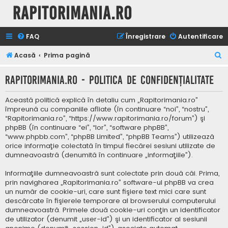
Rapitorimania.ro
FAQ
Înregistrare
Autentificare
C
Acasă
Prima pagină
ă
Rapitorimania.ro - Politica de confidenţialitate
u
t
Această politică explică în detaliu cum „Rapitorimania.ro”
a
împreună cu companiile afliate (în continuare “noi”, “nostru”,
“Rapitorimania.ro”, “https://www.rapitorimania.ro/forum”) şi
r
phpBB (în continuare “ei”, “lor”, “software phpBB”,
e
“www.phpbb.com”, “phpBB Limited”, “phpBB Teams”) utilizează
orice informaţie colectată în timpul fiecărei sesiuni utilizate de
dumneavoastră (denumită în continuare „informaţiile”).
Informaţiile dumneavoastră sunt colectate prin două căi. Prima,
prin navigharea „Rapitorimania.ro” software-ul phpBB va crea
un număr de cookie-uri, care sunt fişiere text mici care sunt
descărcate în fişierele temporare al browserului computerului
dumneavoastră. Primele două cookie-uri conţin un identificator
de utilizator (denumit „user-id”) şi un identificator al sesiunii