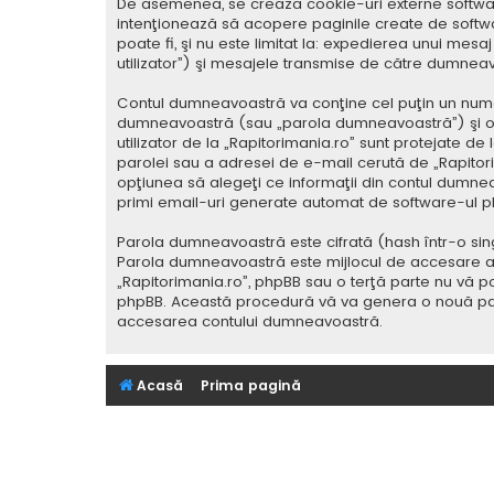
De asemenea, se crează cookie-uri externe softwar
intenţionează să acopere paginile create de softwa
poate fi, şi nu este limitat la: expedierea unui me
utilizator”) şi mesajele transmise de către dumnea
Contul dumneavoastră va conţine cel puţin un nume i
dumneavoastră (sau „parola dumneavoastră”) şi o 
utilizator de la „Rapitorimania.ro” sunt protejate de
parolei sau a adresei de e-mail cerută de „Rapitorima
opţiunea să alegeţi ce informaţii din contul dumnea
primi email-uri generate automat de software-ul p
Parola dumneavoastră este cifrată (hash într-o sing
Parola dumneavoastră este mijlocul de accesare al co
„Rapitorimania.ro”, phpBB sau o terţă parte nu vă po
phpBB. Această procedură vă va genera o nouă paro
accesarea contului dumneavoastră.
Acasă
Prima pagină