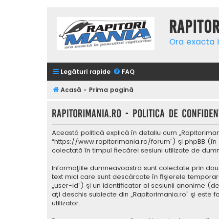
Rapito
Ora exacta i
Legături rapide
FAQ
Acasă
Prima pagină
Rapitorimania.ro - Politica de confidenţ
Această politică explică în detaliu cum „Rapitorimani
“https://www.rapitorimania.ro/forum”) şi phpBB (în 
colectată în timpul fiecărei sesiuni utilizate de du
Informaţiile dumneavoastră sunt colectate prin două
text mici care sunt descărcate în fişierele tempora
„user-id”) şi un identificator al sesiunii anonime 
aţi deschis subiecte din „Rapitorimania.ro” şi este 
utilizator.