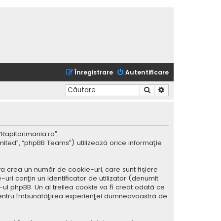
Înregistrare
Autentificare
Căutare
Căutare avansată
“Rapitorimania.ro”,
mited”, “phpBB Teams”) utilizează orice informaţie
a crea un număr de cookie-uri, care sunt fişiere
ri conţin un identificator de utilizator (denumit
ul phpBB. Un al treilea cookie va fi creat odată ce
ar pentru îmbunătăţirea experienţei dumneavoastră de