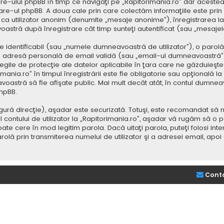
e-ului phpBB în timp ce navigaţi pe „Rapitorimania.ro” dar acestea
re-ul phpBB. A doua cale prin care colectăm informaţiile este prin
saj ca utilizator anonim (denumite „mesaje anonime”), înregistrarea
voastră după înregistrare cât timp sunteţi autentificat (sau „mesaj
dentificabil (sau „numele dumneavoastră de utilizator”), o parolă p
adresă personală de email validă (sau „email-ul dumneavoastră”).
 legile de protecţie ale datelor aplicabile în ţara care ne găzduieşte.
nia.ro” în timpul înregistrării este fie obligatorie sau opţională la d
voastră să fie afişate public. Mai mult decât atât, în contul dumne
hpBB.
ură direcţie), aşadar este securizată. Totuşi, este recomandat să n
ntului de utilizator la „Rapitorimania.ro”, aşadar vă rugăm să o păziţ
ate cere în mod legitim parola. Dacă uitaţi parola, puteţi folosi inte
lă prin transmiterea numelui de utilizator şi a adresei email, apo
Cont