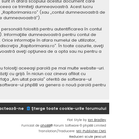
 sunt în afara scopului acestui document care
 ceea ce trimiteţi dumneavoastră. Acest lucru
 la „Rapitorimania.ro” (sau „contul dumneavoastră de
ele dumneavoastră”).
ersonală folosită pentru autentificarea în contul
 Informaţiile dumneavoastră pentru contul de
 Orice informaţie în afara numelui de utilizator,
iscreţia „Rapitorimania.ro”. În toate cazurile, aveţi
avoastră aveţi opţiunea de a opta sau nu pentru a
u folosiţi aceeaşi parolă pe mai multe website-uri.
i cu grijă. În niciun caz cineva afiliat cu
rfaţa „Am uitat parola” oferită de software-ul
i software-ul phpBB va genera o nouă parolă pentru
actează-ne
Şterge toate cookie-urile forumului
Flat Style by
Ian Bradley
Furnizat de
phpBB
® Forum Software © phpBB Limited
Translation/Traducere:
MX-Publisher CMS
Reduceri scule pescuit