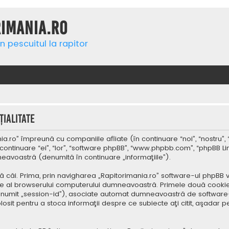
rimania.ro
n pescuitul la rapitor
ialitate
a.ro” împreună cu companiile afliate (în continuare “noi”, “nostru”, 
continuare “ei”, “lor”, “software phpBB”, “www.phpbb.com”, “phpBB Li
mneavoastră (denumită în continuare „informaţiile”).
 căi. Prima, prin navigharea „Rapitorimania.ro” software-ul phpBB v
re al browserului computerului dumneavoastră. Primele două cookie-u
(denumit „session-id”), asociate automat dumneavoastră de software-
folosit pentru a stoca informaţii despre ce subiecte aţi citit, aşad