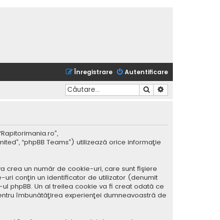
Înregistrare
Autentificare
Căutare
Căutare avansată
“Rapitorimania.ro”,
mited”, “phpBB Teams”) utilizează orice informaţie
a crea un număr de cookie-uri, care sunt fişiere
ri conţin un identificator de utilizator (denumit
ul phpBB. Un al treilea cookie va fi creat odată ce
ar pentru îmbunătăţirea experienţei dumneavoastră de