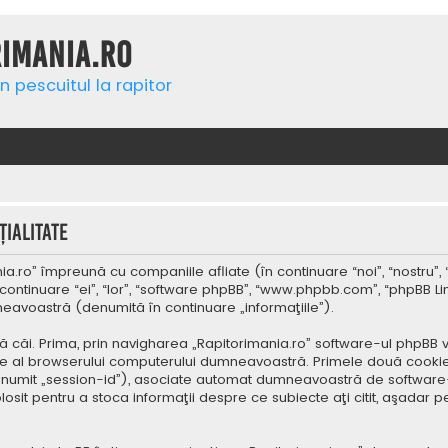
rimania.ro
n pescuitul la rapitor
ialitate
a.ro” împreună cu companiile afliate (în continuare “noi”, “nostru”, 
continuare “ei”, “lor”, “software phpBB”, “www.phpbb.com”, “phpBB Li
mneavoastră (denumită în continuare „informaţiile”).
 căi. Prima, prin navigharea „Rapitorimania.ro” software-ul phpBB v
re al browserului computerului dumneavoastră. Primele două cookie-u
(denumit „session-id”), asociate automat dumneavoastră de software-
folosit pentru a stoca informaţii despre ce subiecte aţi citit, aşad