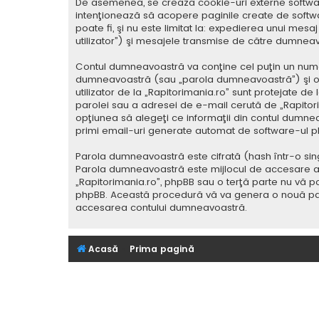
De asemenea, se crează cookie-uri externe softwar
intenţionează să acopere paginile create de softwa
poate fi, şi nu este limitat la: expedierea unui me
utilizator”) şi mesajele transmise de către dumnea
Contul dumneavoastră va conţine cel puţin un nume i
dumneavoastră (sau „parola dumneavoastră”) şi o 
utilizator de la „Rapitorimania.ro” sunt protejate de
parolei sau a adresei de e-mail cerută de „Rapitorima
opţiunea să alegeţi ce informaţii din contul dumnea
primi email-uri generate automat de software-ul p
Parola dumneavoastră este cifrată (hash într-o sing
Parola dumneavoastră este mijlocul de accesare al co
„Rapitorimania.ro”, phpBB sau o terţă parte nu vă po
phpBB. Această procedură vă va genera o nouă paro
accesarea contului dumneavoastră.
Acasă
Prima pagină