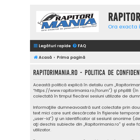
Rapito
Ora exacta i
Legături rapide
FAQ
Acasă
Prima pagină
Rapitorimania.ro - Politica de confidenţ
Această politică explică în detaliu cum „Rapitorimani
“https://www.rapitorimania.ro/forum”) şi phpBB (în 
colectată în timpul fiecărei sesiuni utilizate de du
Informaţiile dumneavoastră sunt colectate prin două
text mici care sunt descărcate în fişierele tempora
„user-id”) şi un identificator al sesiunii anonime 
aţi deschis subiecte din „Rapitorimania.ro” şi este 
utilizator.