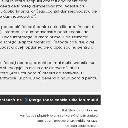
 sunt în afara scopului acestui document care
 ceea ce trimiteţi dumneavoastră. Acest lucru
 la „Rapitorimania.ro” (sau „contul dumneavoastră de
ele dumneavoastră”).
ersonală folosită pentru autentificarea în contul
 Informaţiile dumneavoastră pentru contul de
 Orice informaţie în afara numelui de utilizator,
iscreţia „Rapitorimania.ro”. În toate cazurile, aveţi
avoastră aveţi opţiunea de a opta sau nu pentru a
u folosiţi aceeaşi parolă pe mai multe website-uri.
i cu grijă. În niciun caz cineva afiliat cu
rfaţa „Am uitat parola” oferită de software-ul
i software-ul phpBB va genera o nouă parolă pentru
actează-ne
Şterge toate cookie-urile forumului
Flat Style by
Ian Bradley
Furnizat de
phpBB
® Forum Software © phpBB Limited
Translation/Traducere:
MX-Publisher CMS
Reduceri scule pescuit