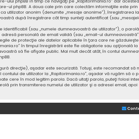
e-ului phpBB în timp ce navigaţi pe „Rapitorimania.ro” dar acestea
re-ul phpBB. A doua cale prin care colectăm informaţiile este prin
saj ca utilizator anonim (denumite „mesaje anonime”), înregistrarea
voastră după înregistrare cât timp sunteţi autentificat (sau „mesaj
dentificabil (sau „numele dumneavoastră de utilizator”), o parolă p
adresă personală de email validă (sau „email-ul dumneavoastră”).
 legile de protecţie ale datelor aplicabile în ţara care ne găzduieşte.
nia.ro” în timpul înregistrării este fie obligatorie sau opţională la d
voastră să fie afişate public. Mai mult decât atât, în contul dumne
hpBB.
ură direcţie), aşadar este securizată. Totuşi, este recomandat să n
ntului de utilizator la „Rapitorimania.ro”, aşadar vă rugăm să o păziţ
ate cere în mod legitim parola. Dacă uitaţi parola, puteţi folosi inte
lă prin transmiterea numelui de utilizator şi a adresei email, apo
Cont