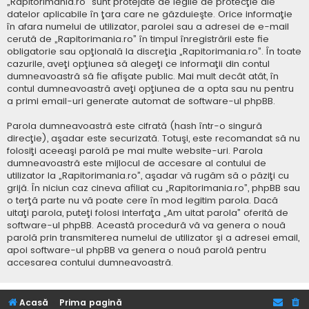
„Rapitorimania.ro” sunt protejate de legile de protecţie ale
datelor aplicabile în ţara care ne găzduieşte. Orice informaţie
în afara numelui de utilizator, parolei sau a adresei de e-mail
cerută de „Rapitorimania.ro” în timpul înregistrării este fie
obligatorie sau opţională la discreţia „Rapitorimania.ro”. În toate
cazurile, aveţi opţiunea să alegeţi ce informaţii din contul
dumneavoastră să fie afişate public. Mai mult decât atât, în
contul dumneavoastră aveţi opţiunea de a opta sau nu pentru
a primi email-uri generate automat de software-ul phpBB.
Parola dumneavoastră este cifrată (hash într-o singură
direcţie), aşadar este securizată. Totuşi, este recomandat să nu
folosiţi aceeaşi parolă pe mai multe website-uri. Parola
dumneavoastră este mijlocul de accesare al contului de
utilizator la „Rapitorimania.ro”, aşadar vă rugăm să o păziţi cu
grijă. În niciun caz cineva afiliat cu „Rapitorimania.ro”, phpBB sau
o terţă parte nu vă poate cere în mod legitim parola. Dacă
uitaţi parola, puteţi folosi interfaţa „Am uitat parola” oferită de
software-ul phpBB. Această procedură vă va genera o nouă
parolă prin transmiterea numelui de utilizator şi a adresei email,
apoi software-ul phpBB va genera o nouă parolă pentru
accesarea contului dumneavoastră.
Acasă
Prima pagină