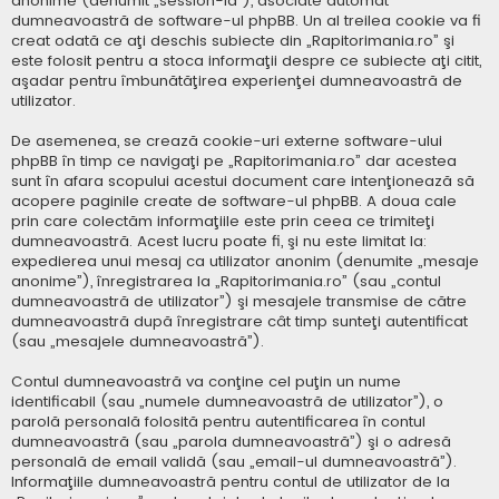
anonime (denumit „session-id”), asociate automat
dumneavoastră de software-ul phpBB. Un al treilea cookie va fi
creat odată ce aţi deschis subiecte din „Rapitorimania.ro” şi
este folosit pentru a stoca informaţii despre ce subiecte aţi citit,
aşadar pentru îmbunătăţirea experienţei dumneavoastră de
utilizator.
De asemenea, se crează cookie-uri externe software-ului
phpBB în timp ce navigaţi pe „Rapitorimania.ro” dar acestea
sunt în afara scopului acestui document care intenţionează să
acopere paginile create de software-ul phpBB. A doua cale
prin care colectăm informaţiile este prin ceea ce trimiteţi
dumneavoastră. Acest lucru poate fi, şi nu este limitat la:
expedierea unui mesaj ca utilizator anonim (denumite „mesaje
anonime”), înregistrarea la „Rapitorimania.ro” (sau „contul
dumneavoastră de utilizator”) şi mesajele transmise de către
dumneavoastră după înregistrare cât timp sunteţi autentificat
(sau „mesajele dumneavoastră”).
Contul dumneavoastră va conţine cel puţin un nume
identificabil (sau „numele dumneavoastră de utilizator”), o
parolă personală folosită pentru autentificarea în contul
dumneavoastră (sau „parola dumneavoastră”) şi o adresă
personală de email validă (sau „email-ul dumneavoastră”).
Informaţiile dumneavoastră pentru contul de utilizator de la