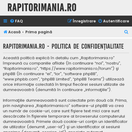
Rapitorimania.ro
FAQ
Înregistrare
Autentificare
C
Acasă
Prima pagină
ă
Rapitorimania.ro - Politica de confidenţialitate
u
t
Această politică explică în detaliu cum „Rapitorimania.ro”
a
împreună cu companiile afliate (în continuare “noi”, “nostru”,
“Rapitorimania.ro”, “https://www.rapitorimania.ro/forum”) şi
r
phpBB (în continuare “ei”, “lor”, “software phpBB”,
e
“www.phpbb.com”, “phpBB Limited”, “phpBB Teams”) utilizează
orice informaţie colectată în timpul fiecărei sesiuni utilizate de
dumneavoastră (denumită în continuare „informaţiile”).
Informaţiile dumneavoastră sunt colectate prin două căi. Prima,
prin navigharea „Rapitorimania.ro” software-ul phpBB va crea
un număr de cookie-uri, care sunt fişiere text mici care sunt
descărcate în fişierele temporare al browserului computerului
dumneavoastră. Primele două cookie-uri conţin un identificator
de utilizator (denumit „user-id”) şi un identificator al sesiunii