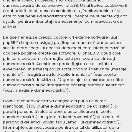
anonime (denumit „session-id”), asociate automat
dumneavoastră de software-ul phpBB. Un al treilea cookie va fi
creat odată ce aţi deschis subiecte din „Rapitorimania.ro” şi
este folosit pentru a stoca informaţii despre ce subiecte aţi citit,
aşadar pentru îmbunătăţirea experienţei dumneavoastră de
utilizator.
De asemenea, se crează cookie-uri externe software-ului
phpBB în timp ce navigaţi pe „Rapitorimania.ro” dar acestea
sunt în afara scopului acestui document care intenţionează să
acopere paginile create de software-ul phpBB. A doua cale
prin care colectăm informaţiile este prin ceea ce trimiteţi
dumneavoastră. Acest lucru poate fi, şi nu este limitat la:
expedierea unui mesaj ca utilizator anonim (denumite „mesaje
anonime”), înregistrarea la „Rapitorimania.ro” (sau „contul
dumneavoastră de utilizator”) şi mesajele transmise de către
dumneavoastră după înregistrare cât timp sunteţi autentificat
(sau „mesajele dumneavoastră”).
Contul dumneavoastră va conţine cel puţin un nume
identificabil (sau „numele dumneavoastră de utilizator”), o
parolă personală folosită pentru autentificarea în contul
dumneavoastră (sau „parola dumneavoastră”) şi o adresă
personală de email validă (sau „email-ul dumneavoastră”).
Informaţiile dumneavoastră pentru contul de utilizator de la