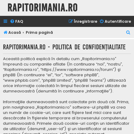
Rapitorimania.ro
FAQ
Înregistrare
Autentificare
C
Acasă
Prima pagină
ă
Rapitorimania.ro - Politica de confidenţialitate
u
t
Această politică explică în detaliu cum „Rapitorimania.ro”
a
împreună cu companiile afliate (în continuare “noi”, “nostru”,
“Rapitorimania.ro”, “https://www.rapitorimania.ro/forum”) şi
r
phpBB (în continuare “ei”, “lor”, “software phpBB”,
e
“www.phpbb.com”, “phpBB Limited”, “phpBB Teams”) utilizează
orice informaţie colectată în timpul fiecărei sesiuni utilizate de
dumneavoastră (denumită în continuare „informaţiile”).
Informaţiile dumneavoastră sunt colectate prin două căi. Prima,
prin navigharea „Rapitorimania.ro” software-ul phpBB va crea
un număr de cookie-uri, care sunt fişiere text mici care sunt
descărcate în fişierele temporare al browserului computerului
dumneavoastră. Primele două cookie-uri conţin un identificator
de utilizator (denumit „user-id”) şi un identificator al sesiunii