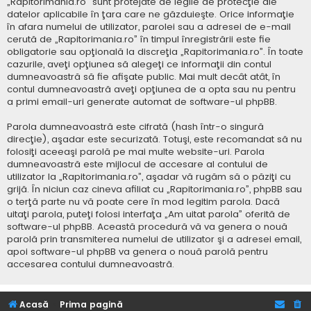
„Rapitorimania.ro” sunt protejate de legile de protecţie ale
datelor aplicabile în ţara care ne găzduieşte. Orice informaţie
în afara numelui de utilizator, parolei sau a adresei de e-mail
cerută de „Rapitorimania.ro” în timpul înregistrării este fie
obligatorie sau opţională la discreţia „Rapitorimania.ro”. În toate
cazurile, aveţi opţiunea să alegeţi ce informaţii din contul
dumneavoastră să fie afişate public. Mai mult decât atât, în
contul dumneavoastră aveţi opţiunea de a opta sau nu pentru
a primi email-uri generate automat de software-ul phpBB.
Parola dumneavoastră este cifrată (hash într-o singură
direcţie), aşadar este securizată. Totuşi, este recomandat să nu
folosiţi aceeaşi parolă pe mai multe website-uri. Parola
dumneavoastră este mijlocul de accesare al contului de
utilizator la „Rapitorimania.ro”, aşadar vă rugăm să o păziţi cu
grijă. În niciun caz cineva afiliat cu „Rapitorimania.ro”, phpBB sau
o terţă parte nu vă poate cere în mod legitim parola. Dacă
uitaţi parola, puteţi folosi interfaţa „Am uitat parola” oferită de
software-ul phpBB. Această procedură vă va genera o nouă
parolă prin transmiterea numelui de utilizator şi a adresei email,
apoi software-ul phpBB va genera o nouă parolă pentru
accesarea contului dumneavoastră.
Acasă
Prima pagină