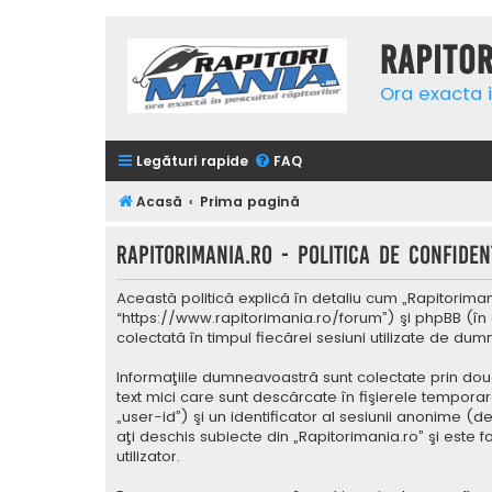
Rapito
Ora exacta i
Legături rapide
FAQ
Acasă
Prima pagină
Rapitorimania.ro - Politica de confidenţ
Această politică explică în detaliu cum „Rapitorimani
“https://www.rapitorimania.ro/forum”) şi phpBB (în 
colectată în timpul fiecărei sesiuni utilizate de du
Informaţiile dumneavoastră sunt colectate prin două
text mici care sunt descărcate în fişierele tempora
„user-id”) şi un identificator al sesiunii anonime 
aţi deschis subiecte din „Rapitorimania.ro” şi este 
utilizator.