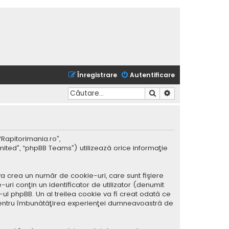
Înregistrare
Autentificare
Căutare
Căutare avansată
“Rapitorimania.ro”,
mited”, “phpBB Teams”) utilizează orice informaţie
a crea un număr de cookie-uri, care sunt fişiere
ri conţin un identificator de utilizator (denumit
ul phpBB. Un al treilea cookie va fi creat odată ce
ar pentru îmbunătăţirea experienţei dumneavoastră de