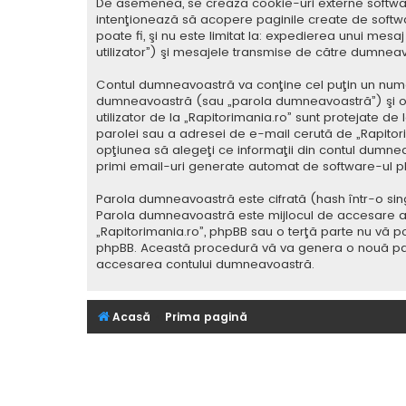
De asemenea, se crează cookie-uri externe softwar
intenţionează să acopere paginile create de softwa
poate fi, şi nu este limitat la: expedierea unui me
utilizator”) şi mesajele transmise de către dumnea
Contul dumneavoastră va conţine cel puţin un nume i
dumneavoastră (sau „parola dumneavoastră”) şi o 
utilizator de la „Rapitorimania.ro” sunt protejate de
parolei sau a adresei de e-mail cerută de „Rapitorima
opţiunea să alegeţi ce informaţii din contul dumnea
primi email-uri generate automat de software-ul p
Parola dumneavoastră este cifrată (hash într-o sing
Parola dumneavoastră este mijlocul de accesare al co
„Rapitorimania.ro”, phpBB sau o terţă parte nu vă po
phpBB. Această procedură vă va genera o nouă paro
accesarea contului dumneavoastră.
Acasă
Prima pagină