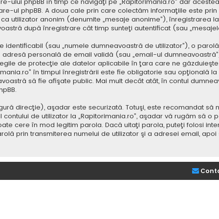
e-ului phpBB în timp ce navigaţi pe „Rapitorimania.ro” dar acestea
re-ul phpBB. A doua cale prin care colectăm informaţiile este prin
saj ca utilizator anonim (denumite „mesaje anonime”), înregistrarea
voastră după înregistrare cât timp sunteţi autentificat (sau „mesaj
dentificabil (sau „numele dumneavoastră de utilizator”), o parolă p
adresă personală de email validă (sau „email-ul dumneavoastră”).
 legile de protecţie ale datelor aplicabile în ţara care ne găzduieşte.
nia.ro” în timpul înregistrării este fie obligatorie sau opţională la d
voastră să fie afişate public. Mai mult decât atât, în contul dumne
hpBB.
ură direcţie), aşadar este securizată. Totuşi, este recomandat să n
ntului de utilizator la „Rapitorimania.ro”, aşadar vă rugăm să o păziţ
ate cere în mod legitim parola. Dacă uitaţi parola, puteţi folosi inte
lă prin transmiterea numelui de utilizator şi a adresei email, apo
Cont