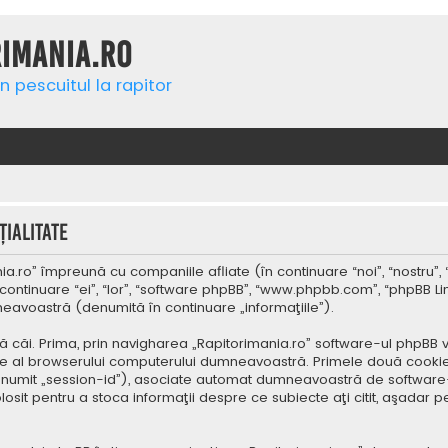
rimania.ro
n pescuitul la rapitor
ialitate
a.ro” împreună cu companiile afliate (în continuare “noi”, “nostru”, 
continuare “ei”, “lor”, “software phpBB”, “www.phpbb.com”, “phpBB Li
mneavoastră (denumită în continuare „informaţiile”).
 căi. Prima, prin navigharea „Rapitorimania.ro” software-ul phpBB v
re al browserului computerului dumneavoastră. Primele două cookie-u
(denumit „session-id”), asociate automat dumneavoastră de software-
folosit pentru a stoca informaţii despre ce subiecte aţi citit, aşad