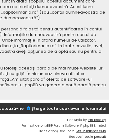
 sunt în afara scopului acestui document care
 ceea ce trimiteţi dumneavoastră. Acest lucru
 la „Rapitorimania.ro” (sau „contul dumneavoastră de
ele dumneavoastră”).
ersonală folosită pentru autentificarea în contul
 Informaţiile dumneavoastră pentru contul de
 Orice informaţie în afara numelui de utilizator,
iscreţia „Rapitorimania.ro”. În toate cazurile, aveţi
avoastră aveţi opţiunea de a opta sau nu pentru a
u folosiţi aceeaşi parolă pe mai multe website-uri.
i cu grijă. În niciun caz cineva afiliat cu
rfaţa „Am uitat parola” oferită de software-ul
i software-ul phpBB va genera o nouă parolă pentru
actează-ne
Şterge toate cookie-urile forumului
Flat Style by
Ian Bradley
Furnizat de
phpBB
® Forum Software © phpBB Limited
Translation/Traducere:
MX-Publisher CMS
Reduceri scule pescuit