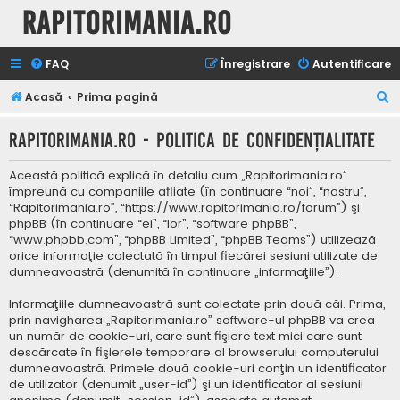
Rapitorimania.ro
FAQ
Înregistrare
Autentificare
C
Acasă
Prima pagină
ă
Rapitorimania.ro - Politica de confidenţialitate
u
t
Această politică explică în detaliu cum „Rapitorimania.ro”
a
împreună cu companiile afliate (în continuare “noi”, “nostru”,
“Rapitorimania.ro”, “https://www.rapitorimania.ro/forum”) şi
r
phpBB (în continuare “ei”, “lor”, “software phpBB”,
e
“www.phpbb.com”, “phpBB Limited”, “phpBB Teams”) utilizează
orice informaţie colectată în timpul fiecărei sesiuni utilizate de
dumneavoastră (denumită în continuare „informaţiile”).
Informaţiile dumneavoastră sunt colectate prin două căi. Prima,
prin navigharea „Rapitorimania.ro” software-ul phpBB va crea
un număr de cookie-uri, care sunt fişiere text mici care sunt
descărcate în fişierele temporare al browserului computerului
dumneavoastră. Primele două cookie-uri conţin un identificator
de utilizator (denumit „user-id”) şi un identificator al sesiunii