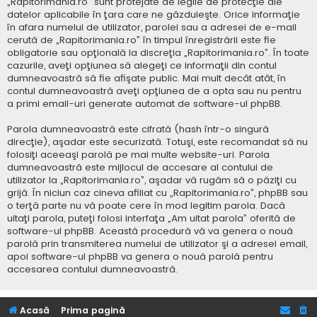
„Rapitorimania.ro” sunt protejate de legile de protecţie ale
datelor aplicabile în ţara care ne găzduieşte. Orice informaţie
în afara numelui de utilizator, parolei sau a adresei de e-mail
cerută de „Rapitorimania.ro” în timpul înregistrării este fie
obligatorie sau opţională la discreţia „Rapitorimania.ro”. În toate
cazurile, aveţi opţiunea să alegeţi ce informaţii din contul
dumneavoastră să fie afişate public. Mai mult decât atât, în
contul dumneavoastră aveţi opţiunea de a opta sau nu pentru
a primi email-uri generate automat de software-ul phpBB.
Parola dumneavoastră este cifrată (hash într-o singură
direcţie), aşadar este securizată. Totuşi, este recomandat să nu
folosiţi aceeaşi parolă pe mai multe website-uri. Parola
dumneavoastră este mijlocul de accesare al contului de
utilizator la „Rapitorimania.ro”, aşadar vă rugăm să o păziţi cu
grijă. În niciun caz cineva afiliat cu „Rapitorimania.ro”, phpBB sau
o terţă parte nu vă poate cere în mod legitim parola. Dacă
uitaţi parola, puteţi folosi interfaţa „Am uitat parola” oferită de
software-ul phpBB. Această procedură vă va genera o nouă
parolă prin transmiterea numelui de utilizator şi a adresei email,
apoi software-ul phpBB va genera o nouă parolă pentru
accesarea contului dumneavoastră.
Acasă
Prima pagină