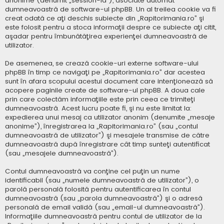
anonime (denumit „session-id”), asociate automat
dumneavoastră de software-ul phpBB. Un al treilea cookie va fi
creat odată ce aţi deschis subiecte din „Rapitorimania.ro” şi
este folosit pentru a stoca informaţii despre ce subiecte aţi citit,
aşadar pentru îmbunătăţirea experienţei dumneavoastră de
utilizator.
De asemenea, se crează cookie-uri externe software-ului
phpBB în timp ce navigaţi pe „Rapitorimania.ro” dar acestea
sunt în afara scopului acestui document care intenţionează să
acopere paginile create de software-ul phpBB. A doua cale
prin care colectăm informaţiile este prin ceea ce trimiteţi
dumneavoastră. Acest lucru poate fi, şi nu este limitat la:
expedierea unui mesaj ca utilizator anonim (denumite „mesaje
anonime”), înregistrarea la „Rapitorimania.ro” (sau „contul
dumneavoastră de utilizator”) şi mesajele transmise de către
dumneavoastră după înregistrare cât timp sunteţi autentificat
(sau „mesajele dumneavoastră”).
Contul dumneavoastră va conţine cel puţin un nume
identificabil (sau „numele dumneavoastră de utilizator”), o
parolă personală folosită pentru autentificarea în contul
dumneavoastră (sau „parola dumneavoastră”) şi o adresă
personală de email validă (sau „email-ul dumneavoastră”).
Informaţiile dumneavoastră pentru contul de utilizator de la