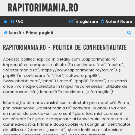
Rapitorimania.ro
FAQ
Înregistrare
Autentificare
C
Acasă
Prima pagină
ă
Rapitorimania.ro - Politica de confidenţialitate
u
t
Această politică explică în detaliu cum „Rapitorimania.ro”
a
împreună cu companiile afliate (în continuare “noi”, “nostru”,
“Rapitorimania.ro”, “https://www.rapitorimania.ro/forum”) şi
r
phpBB (în continuare “ei”, “lor”, “software phpBB”,
e
“www.phpbb.com”, “phpBB Limited”, “phpBB Teams”) utilizează
orice informaţie colectată în timpul fiecărei sesiuni utilizate de
dumneavoastră (denumită în continuare „informaţiile”).
Informaţiile dumneavoastră sunt colectate prin două căi. Prima,
prin navigharea „Rapitorimania.ro” software-ul phpBB va crea
un număr de cookie-uri, care sunt fişiere text mici care sunt
descărcate în fişierele temporare al browserului computerului
dumneavoastră. Primele două cookie-uri conţin un identificator
de utilizator (denumit „user-id”) şi un identificator al sesiunii