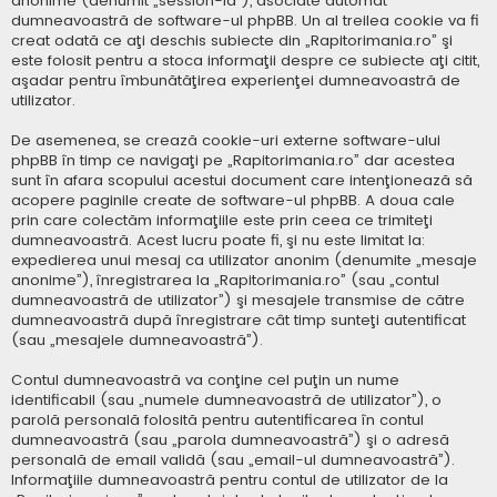
anonime (denumit „session-id”), asociate automat
dumneavoastră de software-ul phpBB. Un al treilea cookie va fi
creat odată ce aţi deschis subiecte din „Rapitorimania.ro” şi
este folosit pentru a stoca informaţii despre ce subiecte aţi citit,
aşadar pentru îmbunătăţirea experienţei dumneavoastră de
utilizator.
De asemenea, se crează cookie-uri externe software-ului
phpBB în timp ce navigaţi pe „Rapitorimania.ro” dar acestea
sunt în afara scopului acestui document care intenţionează să
acopere paginile create de software-ul phpBB. A doua cale
prin care colectăm informaţiile este prin ceea ce trimiteţi
dumneavoastră. Acest lucru poate fi, şi nu este limitat la:
expedierea unui mesaj ca utilizator anonim (denumite „mesaje
anonime”), înregistrarea la „Rapitorimania.ro” (sau „contul
dumneavoastră de utilizator”) şi mesajele transmise de către
dumneavoastră după înregistrare cât timp sunteţi autentificat
(sau „mesajele dumneavoastră”).
Contul dumneavoastră va conţine cel puţin un nume
identificabil (sau „numele dumneavoastră de utilizator”), o
parolă personală folosită pentru autentificarea în contul
dumneavoastră (sau „parola dumneavoastră”) şi o adresă
personală de email validă (sau „email-ul dumneavoastră”).
Informaţiile dumneavoastră pentru contul de utilizator de la