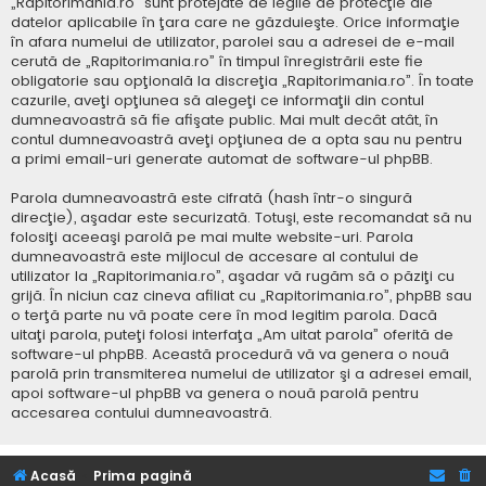
„Rapitorimania.ro” sunt protejate de legile de protecţie ale
datelor aplicabile în ţara care ne găzduieşte. Orice informaţie
în afara numelui de utilizator, parolei sau a adresei de e-mail
cerută de „Rapitorimania.ro” în timpul înregistrării este fie
obligatorie sau opţională la discreţia „Rapitorimania.ro”. În toate
cazurile, aveţi opţiunea să alegeţi ce informaţii din contul
dumneavoastră să fie afişate public. Mai mult decât atât, în
contul dumneavoastră aveţi opţiunea de a opta sau nu pentru
a primi email-uri generate automat de software-ul phpBB.
Parola dumneavoastră este cifrată (hash într-o singură
direcţie), aşadar este securizată. Totuşi, este recomandat să nu
folosiţi aceeaşi parolă pe mai multe website-uri. Parola
dumneavoastră este mijlocul de accesare al contului de
utilizator la „Rapitorimania.ro”, aşadar vă rugăm să o păziţi cu
grijă. În niciun caz cineva afiliat cu „Rapitorimania.ro”, phpBB sau
o terţă parte nu vă poate cere în mod legitim parola. Dacă
uitaţi parola, puteţi folosi interfaţa „Am uitat parola” oferită de
software-ul phpBB. Această procedură vă va genera o nouă
parolă prin transmiterea numelui de utilizator şi a adresei email,
apoi software-ul phpBB va genera o nouă parolă pentru
accesarea contului dumneavoastră.
Acasă
Prima pagină