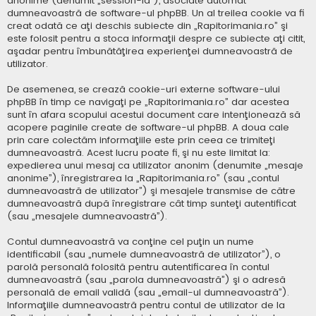
anonime (denumit „session-id”), asociate automat
dumneavoastră de software-ul phpBB. Un al treilea cookie va fi
creat odată ce aţi deschis subiecte din „Rapitorimania.ro” şi
este folosit pentru a stoca informaţii despre ce subiecte aţi citit,
aşadar pentru îmbunătăţirea experienţei dumneavoastră de
utilizator.
De asemenea, se crează cookie-uri externe software-ului
phpBB în timp ce navigaţi pe „Rapitorimania.ro” dar acestea
sunt în afara scopului acestui document care intenţionează să
acopere paginile create de software-ul phpBB. A doua cale
prin care colectăm informaţiile este prin ceea ce trimiteţi
dumneavoastră. Acest lucru poate fi, şi nu este limitat la:
expedierea unui mesaj ca utilizator anonim (denumite „mesaje
anonime”), înregistrarea la „Rapitorimania.ro” (sau „contul
dumneavoastră de utilizator”) şi mesajele transmise de către
dumneavoastră după înregistrare cât timp sunteţi autentificat
(sau „mesajele dumneavoastră”).
Contul dumneavoastră va conţine cel puţin un nume
identificabil (sau „numele dumneavoastră de utilizator”), o
parolă personală folosită pentru autentificarea în contul
dumneavoastră (sau „parola dumneavoastră”) şi o adresă
personală de email validă (sau „email-ul dumneavoastră”).
Informaţiile dumneavoastră pentru contul de utilizator de la