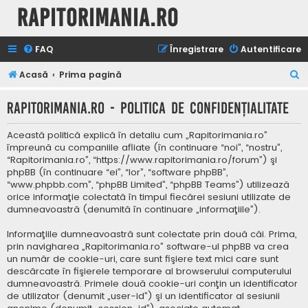
Rapitorimania.ro
FAQ
Înregistrare
Autentificare
C
Acasă
Prima pagină
ă
Rapitorimania.ro - Politica de confidenţialitate
u
t
Această politică explică în detaliu cum „Rapitorimania.ro”
a
împreună cu companiile afliate (în continuare “noi”, “nostru”,
“Rapitorimania.ro”, “https://www.rapitorimania.ro/forum”) şi
r
phpBB (în continuare “ei”, “lor”, “software phpBB”,
e
“www.phpbb.com”, “phpBB Limited”, “phpBB Teams”) utilizează
orice informaţie colectată în timpul fiecărei sesiuni utilizate de
dumneavoastră (denumită în continuare „informaţiile”).
Informaţiile dumneavoastră sunt colectate prin două căi. Prima,
prin navigharea „Rapitorimania.ro” software-ul phpBB va crea
un număr de cookie-uri, care sunt fişiere text mici care sunt
descărcate în fişierele temporare al browserului computerului
dumneavoastră. Primele două cookie-uri conţin un identificator
de utilizator (denumit „user-id”) şi un identificator al sesiunii