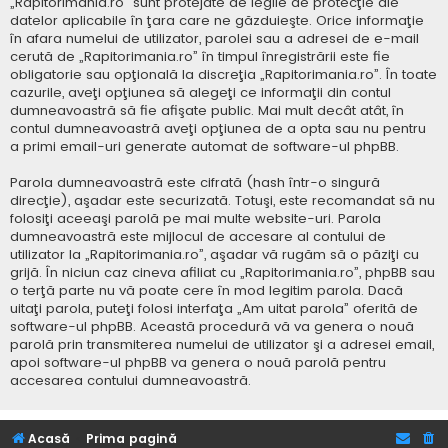
„Rapitorimania.ro” sunt protejate de legile de protecţie ale
datelor aplicabile în ţara care ne găzduieşte. Orice informaţie
în afara numelui de utilizator, parolei sau a adresei de e-mail
cerută de „Rapitorimania.ro” în timpul înregistrării este fie
obligatorie sau opţională la discreţia „Rapitorimania.ro”. În toate
cazurile, aveţi opţiunea să alegeţi ce informaţii din contul
dumneavoastră să fie afişate public. Mai mult decât atât, în
contul dumneavoastră aveţi opţiunea de a opta sau nu pentru
a primi email-uri generate automat de software-ul phpBB.
Parola dumneavoastră este cifrată (hash într-o singură
direcţie), aşadar este securizată. Totuşi, este recomandat să nu
folosiţi aceeaşi parolă pe mai multe website-uri. Parola
dumneavoastră este mijlocul de accesare al contului de
utilizator la „Rapitorimania.ro”, aşadar vă rugăm să o păziţi cu
grijă. În niciun caz cineva afiliat cu „Rapitorimania.ro”, phpBB sau
o terţă parte nu vă poate cere în mod legitim parola. Dacă
uitaţi parola, puteţi folosi interfaţa „Am uitat parola” oferită de
software-ul phpBB. Această procedură vă va genera o nouă
parolă prin transmiterea numelui de utilizator şi a adresei email,
apoi software-ul phpBB va genera o nouă parolă pentru
accesarea contului dumneavoastră.
Acasă
Prima pagină