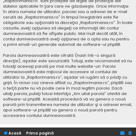
„Rapitorimania.ro” sunt protejate de legile de protecţie ale
datelor aplicabile în ţara care ne găzduieşte. Orice informaţie
în afara numelui de utilizator, parolei sau a adresei de e-mail
cerută de „Rapitorimania.ro” în timpul înregistrării este fie
obligatorie sau opţională la discreţia „Rapitorimania.ro”. În toate
cazurile, aveţi opţiunea să alegeţi ce informaţii din contul
dumneavoastră să fie afişate public. Mai mult decât atât, în
contul dumneavoastră aveţi opţiunea de a opta sau nu pentru
a primi email-uri generate automat de software-ul phpBB.
Parola dumneavoastră este cifrată (hash într-o singură
direcţie), aşadar este securizată. Totuşi, este recomandat să nu
folosiţi aceeaşi parolă pe mai multe website-uri. Parola
dumneavoastră este mijlocul de accesare al contului de
utilizator la „Rapitorimania.ro”, aşadar vă rugăm să o păziţi cu
grijă. În niciun caz cineva afiliat cu „Rapitorimania.ro”, phpBB sau
o terţă parte nu vă poate cere în mod legitim parola. Dacă
uitaţi parola, puteţi folosi interfaţa „Am uitat parola” oferită de
software-ul phpBB. Această procedură vă va genera o nouă
parolă prin transmiterea numelui de utilizator şi a adresei email,
apoi software-ul phpBB va genera o nouă parolă pentru
accesarea contului dumneavoastră.
Acasă
Prima pagină