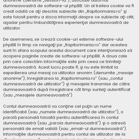
anonime (denumit „session-id”), asociate automat
dumneavoastră de software-ul phpBB. Un al treilea cookie va fi
creat odată ce aţi deschis subiecte din „Rapitorimania.ro” şi
este folosit pentru a stoca informaţii despre ce subiecte aţi citit,
aşadar pentru îmbunătăţirea experienţei dumneavoastră de
utilizator.
De asemenea, se crează cookie-uri externe software-ului
phpBB în timp ce navigaţi pe „Rapitorimania.ro” dar acestea
sunt în afara scopului acestui document care intenţionează să
acopere paginile create de software-ul phpBB. A doua cale
prin care colectăm informaţiile este prin ceea ce trimiteţi
dumneavoastră. Acest lucru poate fi, şi nu este limitat la:
expedierea unui mesaj ca utilizator anonim (denumite „mesaje
anonime”), înregistrarea la „Rapitorimania.ro” (sau „contul
dumneavoastră de utilizator”) şi mesajele transmise de către
dumneavoastră după înregistrare cât timp sunteţi autentificat
(sau „mesajele dumneavoastră”).
Contul dumneavoastră va conţine cel puţin un nume
identificabil (sau „numele dumneavoastră de utilizator”), o
parolă personală folosită pentru autentificarea în contul
dumneavoastră (sau „parola dumneavoastră”) şi o adresă
personală de email validă (sau „email-ul dumneavoastră”).
Informaţiile dumneavoastră pentru contul de utilizator de la