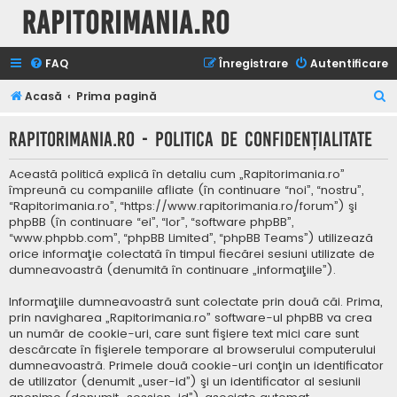
Rapitorimania.ro
FAQ
Înregistrare
Autentificare
C
Acasă
Prima pagină
ă
Rapitorimania.ro - Politica de confidenţialitate
u
t
Această politică explică în detaliu cum „Rapitorimania.ro”
a
împreună cu companiile afliate (în continuare “noi”, “nostru”,
“Rapitorimania.ro”, “https://www.rapitorimania.ro/forum”) şi
r
phpBB (în continuare “ei”, “lor”, “software phpBB”,
e
“www.phpbb.com”, “phpBB Limited”, “phpBB Teams”) utilizează
orice informaţie colectată în timpul fiecărei sesiuni utilizate de
dumneavoastră (denumită în continuare „informaţiile”).
Informaţiile dumneavoastră sunt colectate prin două căi. Prima,
prin navigharea „Rapitorimania.ro” software-ul phpBB va crea
un număr de cookie-uri, care sunt fişiere text mici care sunt
descărcate în fişierele temporare al browserului computerului
dumneavoastră. Primele două cookie-uri conţin un identificator
de utilizator (denumit „user-id”) şi un identificator al sesiunii