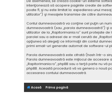
De asemenea, se crează cookie-uri externe softwar
intenţionează să acopere paginile create de softwa
poate fi, şi nu este limitat la: expedierea unui me
utilizator”) şi mesajele transmise de către dumnea
Contul dumneavoastră va conţine cel puţin un nume i
dumneavoastră (sau „parola dumneavoastră”) şi o 
utilizator de la „Rapitorimania.ro” sunt protejate de
parolei sau a adresei de e-mail cerută de „Rapitorima
opţiunea să alegeţi ce informaţii din contul dumnea
primi email-uri generate automat de software-ul p
Parola dumneavoastră este cifrată (hash într-o sing
Parola dumneavoastră este mijlocul de accesare al co
„Rapitorimania.ro”, phpBB sau o terţă parte nu vă po
phpBB. Această procedură vă va genera o nouă paro
accesarea contului dumneavoastră.
Acasă
Prima pagină