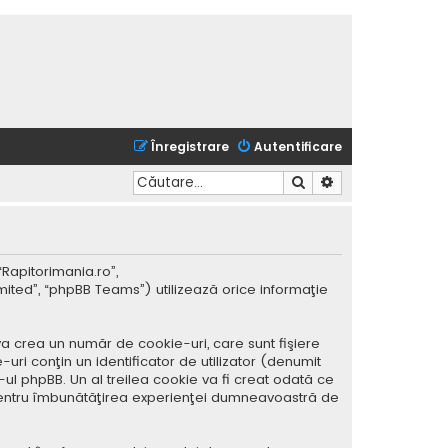
Înregistrare
Autentificare
Căutare
Căutare avansată
“Rapitorimania.ro”,
mited”, “phpBB Teams”) utilizează orice informaţie
a crea un număr de cookie-uri, care sunt fişiere
ri conţin un identificator de utilizator (denumit
ul phpBB. Un al treilea cookie va fi creat odată ce
ar pentru îmbunătăţirea experienţei dumneavoastră de