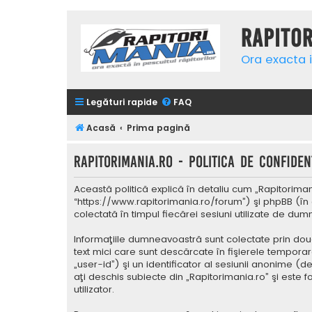
Rapito
Ora exacta i
Legături rapide
FAQ
Acasă
Prima pagină
Rapitorimania.ro - Politica de confidenţ
Această politică explică în detaliu cum „Rapitorimani
“https://www.rapitorimania.ro/forum”) şi phpBB (în 
colectată în timpul fiecărei sesiuni utilizate de du
Informaţiile dumneavoastră sunt colectate prin două
text mici care sunt descărcate în fişierele tempora
„user-id”) şi un identificator al sesiunii anonime 
aţi deschis subiecte din „Rapitorimania.ro” şi este 
utilizator.