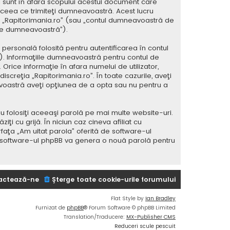
 sunt în afara scopului acestui document care
 ceea ce trimiteţi dumneavoastră. Acest lucru
 la „Rapitorimania.ro” (sau „contul dumneavoastră de
ele dumneavoastră”).
ersonală folosită pentru autentificarea în contul
 Informaţiile dumneavoastră pentru contul de
 Orice informaţie în afara numelui de utilizator,
iscreţia „Rapitorimania.ro”. În toate cazurile, aveţi
avoastră aveţi opţiunea de a opta sau nu pentru a
u folosiţi aceeaşi parolă pe mai multe website-uri.
i cu grijă. În niciun caz cineva afiliat cu
rfaţa „Am uitat parola” oferită de software-ul
i software-ul phpBB va genera o nouă parolă pentru
actează-ne
Şterge toate cookie-urile forumului
Flat Style by
Ian Bradley
Furnizat de
phpBB
® Forum Software © phpBB Limited
Translation/Traducere:
MX-Publisher CMS
Reduceri scule pescuit