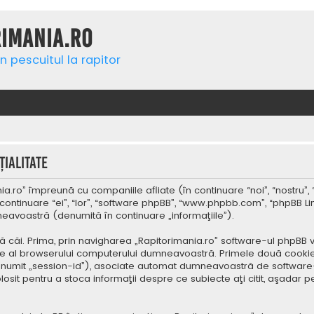
rimania.ro
n pescuitul la rapitor
ialitate
a.ro” împreună cu companiile afliate (în continuare “noi”, “nostru”, 
continuare “ei”, “lor”, “software phpBB”, “www.phpbb.com”, “phpBB Li
mneavoastră (denumită în continuare „informaţiile”).
 căi. Prima, prin navigharea „Rapitorimania.ro” software-ul phpBB v
re al browserului computerului dumneavoastră. Primele două cookie-u
(denumit „session-id”), asociate automat dumneavoastră de software-
folosit pentru a stoca informaţii despre ce subiecte aţi citit, aşad