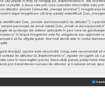
e-ului phpBB în timp ce navigaţi pe „Rapitorimania.ro” dar acestea
re-ul phpBB. A doua cale prin care colectăm informaţiile este prin
saj ca utilizator anonim (denumite „mesaje anonime”), înregistrarea
voastră după înregistrare cât timp sunteţi autentificat (sau „mesaj
dentificabil (sau „numele dumneavoastră de utilizator”), o parolă p
adresă personală de email validă (sau „email-ul dumneavoastră”).
 legile de protecţie ale datelor aplicabile în ţara care ne găzduieşte.
nia.ro” în timpul înregistrării este fie obligatorie sau opţională la d
voastră să fie afişate public. Mai mult decât atât, în contul dumne
hpBB.
ură direcţie), aşadar este securizată. Totuşi, este recomandat să n
ntului de utilizator la „Rapitorimania.ro”, aşadar vă rugăm să o păziţ
ate cere în mod legitim parola. Dacă uitaţi parola, puteţi folosi inte
lă prin transmiterea numelui de utilizator şi a adresei email, apo
Cont