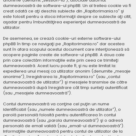
anonime (denumit „session-id”), asociate automat
dumneavoastră de software-ul phpBB. Un al treilea cookie va fi
creat odată ce aţi deschis subiecte din „Rapitorimania.ro” şi
este folosit pentru a stoca informaţii despre ce subiecte aţi citit,
aşadar pentru îmbunătăţirea experienţei dumneavoastră de
utilizator.
De asemenea, se crează cookie-uri externe software-ului
phpBB în timp ce navigaţi pe „Rapitorimania.ro” dar acestea
sunt în afara scopului acestui document care intenţionează să
acopere paginile create de software-ul phpBB. A doua cale
prin care colectăm informaţiile este prin ceea ce trimiteţi
dumneavoastră. Acest lucru poate fi, şi nu este limitat la:
expedierea unui mesaj ca utilizator anonim (denumite „mesaje
anonime”), înregistrarea la „Rapitorimania.ro” (sau „contul
dumneavoastră de utilizator”) şi mesajele transmise de către
dumneavoastră după înregistrare cât timp sunteţi autentificat
(sau „mesajele dumneavoastră”).
Contul dumneavoastră va conţine cel puţin un nume
identificabil (sau „numele dumneavoastră de utilizator”), o
parolă personală folosită pentru autentificarea în contul
dumneavoastră (sau „parola dumneavoastră”) şi o adresă
personală de email validă (sau „email-ul dumneavoastră”).
Informaţiile dumneavoastră pentru contul de utilizator de la