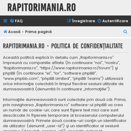
Rapitorimania.ro
FAQ
Înregistrare
Autentificare
C
Acasă
Prima pagină
ă
Rapitorimania.ro - Politica de confidenţialitate
u
t
Această politică explică în detaliu cum „Rapitorimania.ro”
a
împreună cu companiile afliate (în continuare “noi”, “nostru”,
“Rapitorimania.ro”, “https://www.rapitorimania.ro/forum”) şi
r
phpBB (în continuare “ei”, “lor”, “software phpBB”,
e
“www.phpbb.com”, “phpBB Limited”, “phpBB Teams”) utilizează
orice informaţie colectată în timpul fiecărei sesiuni utilizate de
dumneavoastră (denumită în continuare „informaţiile”).
Informaţiile dumneavoastră sunt colectate prin două căi. Prima,
prin navigharea „Rapitorimania.ro” software-ul phpBB va crea
un număr de cookie-uri, care sunt fişiere text mici care sunt
descărcate în fişierele temporare al browserului computerului
dumneavoastră. Primele două cookie-uri conţin un identificator
de utilizator (denumit „user-id”) şi un identificator al sesiunii