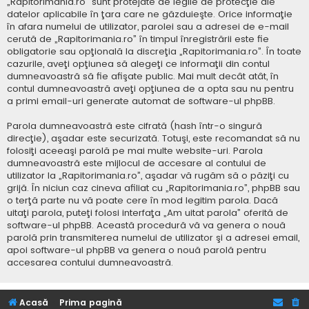
„Rapitorimania.ro” sunt protejate de legile de protecţie ale
datelor aplicabile în ţara care ne găzduieşte. Orice informaţie
în afara numelui de utilizator, parolei sau a adresei de e-mail
cerută de „Rapitorimania.ro” în timpul înregistrării este fie
obligatorie sau opţională la discreţia „Rapitorimania.ro”. În toate
cazurile, aveţi opţiunea să alegeţi ce informaţii din contul
dumneavoastră să fie afişate public. Mai mult decât atât, în
contul dumneavoastră aveţi opţiunea de a opta sau nu pentru
a primi email-uri generate automat de software-ul phpBB.
Parola dumneavoastră este cifrată (hash într-o singură
direcţie), aşadar este securizată. Totuşi, este recomandat să nu
folosiţi aceeaşi parolă pe mai multe website-uri. Parola
dumneavoastră este mijlocul de accesare al contului de
utilizator la „Rapitorimania.ro”, aşadar vă rugăm să o păziţi cu
grijă. În niciun caz cineva afiliat cu „Rapitorimania.ro”, phpBB sau
o terţă parte nu vă poate cere în mod legitim parola. Dacă
uitaţi parola, puteţi folosi interfaţa „Am uitat parola” oferită de
software-ul phpBB. Această procedură vă va genera o nouă
parolă prin transmiterea numelui de utilizator şi a adresei email,
apoi software-ul phpBB va genera o nouă parolă pentru
accesarea contului dumneavoastră.
Acasă
Prima pagină