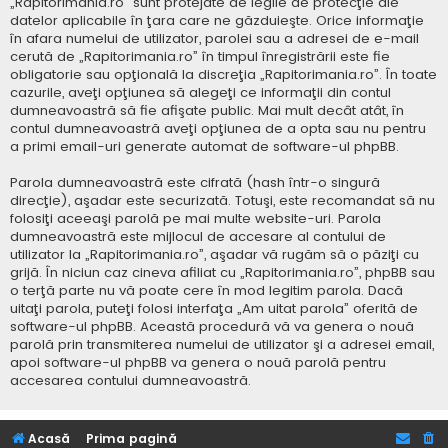
„Rapitorimania.ro” sunt protejate de legile de protecţie ale
datelor aplicabile în ţara care ne găzduieşte. Orice informaţie
în afara numelui de utilizator, parolei sau a adresei de e-mail
cerută de „Rapitorimania.ro” în timpul înregistrării este fie
obligatorie sau opţională la discreţia „Rapitorimania.ro”. În toate
cazurile, aveţi opţiunea să alegeţi ce informaţii din contul
dumneavoastră să fie afişate public. Mai mult decât atât, în
contul dumneavoastră aveţi opţiunea de a opta sau nu pentru
a primi email-uri generate automat de software-ul phpBB.
Parola dumneavoastră este cifrată (hash într-o singură
direcţie), aşadar este securizată. Totuşi, este recomandat să nu
folosiţi aceeaşi parolă pe mai multe website-uri. Parola
dumneavoastră este mijlocul de accesare al contului de
utilizator la „Rapitorimania.ro”, aşadar vă rugăm să o păziţi cu
grijă. În niciun caz cineva afiliat cu „Rapitorimania.ro”, phpBB sau
o terţă parte nu vă poate cere în mod legitim parola. Dacă
uitaţi parola, puteţi folosi interfaţa „Am uitat parola” oferită de
software-ul phpBB. Această procedură vă va genera o nouă
parolă prin transmiterea numelui de utilizator şi a adresei email,
apoi software-ul phpBB va genera o nouă parolă pentru
accesarea contului dumneavoastră.
Acasă
Prima pagină