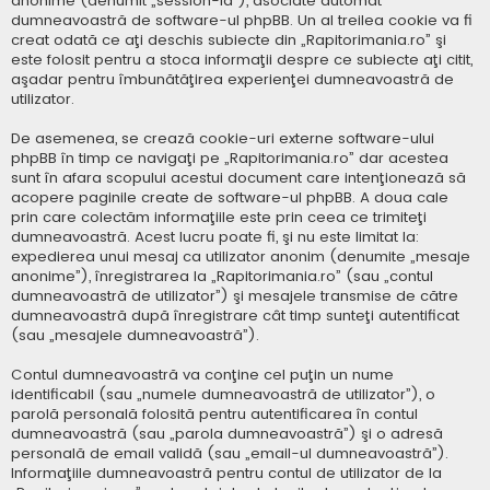
anonime (denumit „session-id”), asociate automat
dumneavoastră de software-ul phpBB. Un al treilea cookie va fi
creat odată ce aţi deschis subiecte din „Rapitorimania.ro” şi
este folosit pentru a stoca informaţii despre ce subiecte aţi citit,
aşadar pentru îmbunătăţirea experienţei dumneavoastră de
utilizator.
De asemenea, se crează cookie-uri externe software-ului
phpBB în timp ce navigaţi pe „Rapitorimania.ro” dar acestea
sunt în afara scopului acestui document care intenţionează să
acopere paginile create de software-ul phpBB. A doua cale
prin care colectăm informaţiile este prin ceea ce trimiteţi
dumneavoastră. Acest lucru poate fi, şi nu este limitat la:
expedierea unui mesaj ca utilizator anonim (denumite „mesaje
anonime”), înregistrarea la „Rapitorimania.ro” (sau „contul
dumneavoastră de utilizator”) şi mesajele transmise de către
dumneavoastră după înregistrare cât timp sunteţi autentificat
(sau „mesajele dumneavoastră”).
Contul dumneavoastră va conţine cel puţin un nume
identificabil (sau „numele dumneavoastră de utilizator”), o
parolă personală folosită pentru autentificarea în contul
dumneavoastră (sau „parola dumneavoastră”) şi o adresă
personală de email validă (sau „email-ul dumneavoastră”).
Informaţiile dumneavoastră pentru contul de utilizator de la