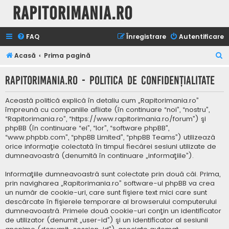
Rapitorimania.ro
FAQ
Înregistrare
Autentificare
C
Acasă
Prima pagină
ă
Rapitorimania.ro - Politica de confidenţialitate
u
t
Această politică explică în detaliu cum „Rapitorimania.ro”
a
împreună cu companiile afliate (în continuare “noi”, “nostru”,
“Rapitorimania.ro”, “https://www.rapitorimania.ro/forum”) şi
r
phpBB (în continuare “ei”, “lor”, “software phpBB”,
e
“www.phpbb.com”, “phpBB Limited”, “phpBB Teams”) utilizează
orice informaţie colectată în timpul fiecărei sesiuni utilizate de
dumneavoastră (denumită în continuare „informaţiile”).
Informaţiile dumneavoastră sunt colectate prin două căi. Prima,
prin navigharea „Rapitorimania.ro” software-ul phpBB va crea
un număr de cookie-uri, care sunt fişiere text mici care sunt
descărcate în fişierele temporare al browserului computerului
dumneavoastră. Primele două cookie-uri conţin un identificator
de utilizator (denumit „user-id”) şi un identificator al sesiunii