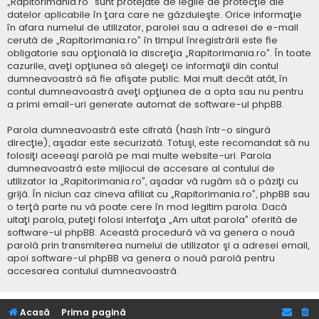
„Rapitorimania.ro” sunt protejate de legile de protecţie ale
datelor aplicabile în ţara care ne găzduieşte. Orice informaţie
în afara numelui de utilizator, parolei sau a adresei de e-mail
cerută de „Rapitorimania.ro” în timpul înregistrării este fie
obligatorie sau opţională la discreţia „Rapitorimania.ro”. În toate
cazurile, aveţi opţiunea să alegeţi ce informaţii din contul
dumneavoastră să fie afişate public. Mai mult decât atât, în
contul dumneavoastră aveţi opţiunea de a opta sau nu pentru
a primi email-uri generate automat de software-ul phpBB.
Parola dumneavoastră este cifrată (hash într-o singură
direcţie), aşadar este securizată. Totuşi, este recomandat să nu
folosiţi aceeaşi parolă pe mai multe website-uri. Parola
dumneavoastră este mijlocul de accesare al contului de
utilizator la „Rapitorimania.ro”, aşadar vă rugăm să o păziţi cu
grijă. În niciun caz cineva afiliat cu „Rapitorimania.ro”, phpBB sau
o terţă parte nu vă poate cere în mod legitim parola. Dacă
uitaţi parola, puteţi folosi interfaţa „Am uitat parola” oferită de
software-ul phpBB. Această procedură vă va genera o nouă
parolă prin transmiterea numelui de utilizator şi a adresei email,
apoi software-ul phpBB va genera o nouă parolă pentru
accesarea contului dumneavoastră.
Acasă
Prima pagină