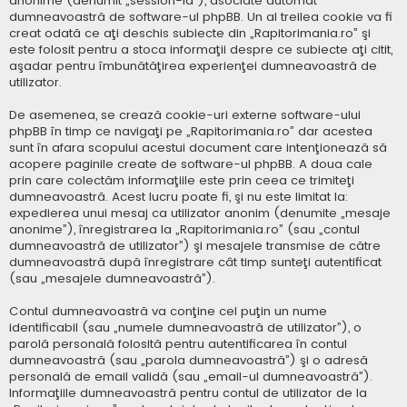
anonime (denumit „session-id”), asociate automat
dumneavoastră de software-ul phpBB. Un al treilea cookie va fi
creat odată ce aţi deschis subiecte din „Rapitorimania.ro” şi
este folosit pentru a stoca informaţii despre ce subiecte aţi citit,
aşadar pentru îmbunătăţirea experienţei dumneavoastră de
utilizator.
De asemenea, se crează cookie-uri externe software-ului
phpBB în timp ce navigaţi pe „Rapitorimania.ro” dar acestea
sunt în afara scopului acestui document care intenţionează să
acopere paginile create de software-ul phpBB. A doua cale
prin care colectăm informaţiile este prin ceea ce trimiteţi
dumneavoastră. Acest lucru poate fi, şi nu este limitat la:
expedierea unui mesaj ca utilizator anonim (denumite „mesaje
anonime”), înregistrarea la „Rapitorimania.ro” (sau „contul
dumneavoastră de utilizator”) şi mesajele transmise de către
dumneavoastră după înregistrare cât timp sunteţi autentificat
(sau „mesajele dumneavoastră”).
Contul dumneavoastră va conţine cel puţin un nume
identificabil (sau „numele dumneavoastră de utilizator”), o
parolă personală folosită pentru autentificarea în contul
dumneavoastră (sau „parola dumneavoastră”) şi o adresă
personală de email validă (sau „email-ul dumneavoastră”).
Informaţiile dumneavoastră pentru contul de utilizator de la