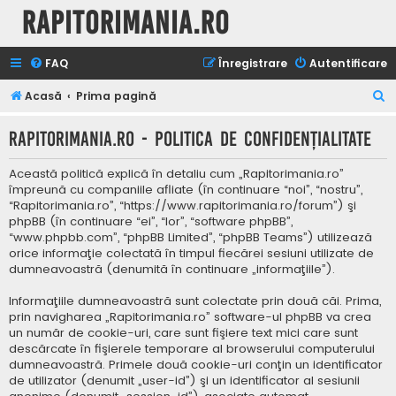
Rapitorimania.ro
FAQ
Înregistrare
Autentificare
C
Acasă
Prima pagină
ă
Rapitorimania.ro - Politica de confidenţialitate
u
t
Această politică explică în detaliu cum „Rapitorimania.ro”
a
împreună cu companiile afliate (în continuare “noi”, “nostru”,
“Rapitorimania.ro”, “https://www.rapitorimania.ro/forum”) şi
r
phpBB (în continuare “ei”, “lor”, “software phpBB”,
e
“www.phpbb.com”, “phpBB Limited”, “phpBB Teams”) utilizează
orice informaţie colectată în timpul fiecărei sesiuni utilizate de
dumneavoastră (denumită în continuare „informaţiile”).
Informaţiile dumneavoastră sunt colectate prin două căi. Prima,
prin navigharea „Rapitorimania.ro” software-ul phpBB va crea
un număr de cookie-uri, care sunt fişiere text mici care sunt
descărcate în fişierele temporare al browserului computerului
dumneavoastră. Primele două cookie-uri conţin un identificator
de utilizator (denumit „user-id”) şi un identificator al sesiunii