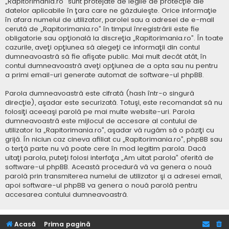
„Rapitorimania.ro” sunt protejate de legile de protecţie ale
datelor aplicabile în ţara care ne găzduieşte. Orice informaţie
în afara numelui de utilizator, parolei sau a adresei de e-mail
cerută de „Rapitorimania.ro” în timpul înregistrării este fie
obligatorie sau opţională la discreţia „Rapitorimania.ro”. În toate
cazurile, aveţi opţiunea să alegeţi ce informaţii din contul
dumneavoastră să fie afişate public. Mai mult decât atât, în
contul dumneavoastră aveţi opţiunea de a opta sau nu pentru
a primi email-uri generate automat de software-ul phpBB.
Parola dumneavoastră este cifrată (hash într-o singură
direcţie), aşadar este securizată. Totuşi, este recomandat să nu
folosiţi aceeaşi parolă pe mai multe website-uri. Parola
dumneavoastră este mijlocul de accesare al contului de
utilizator la „Rapitorimania.ro”, aşadar vă rugăm să o păziţi cu
grijă. În niciun caz cineva afiliat cu „Rapitorimania.ro”, phpBB sau
o terţă parte nu vă poate cere în mod legitim parola. Dacă
uitaţi parola, puteţi folosi interfaţa „Am uitat parola” oferită de
software-ul phpBB. Această procedură vă va genera o nouă
parolă prin transmiterea numelui de utilizator şi a adresei email,
apoi software-ul phpBB va genera o nouă parolă pentru
accesarea contului dumneavoastră.
Acasă
Prima pagină