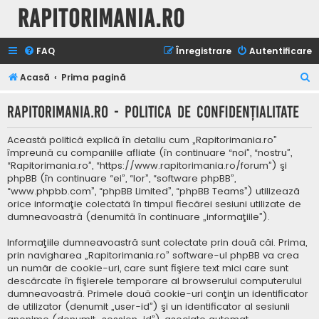
Rapitorimania.ro
FAQ
Înregistrare
Autentificare
C
Acasă
Prima pagină
ă
Rapitorimania.ro - Politica de confidenţialitate
u
t
Această politică explică în detaliu cum „Rapitorimania.ro”
a
împreună cu companiile afliate (în continuare “noi”, “nostru”,
“Rapitorimania.ro”, “https://www.rapitorimania.ro/forum”) şi
r
phpBB (în continuare “ei”, “lor”, “software phpBB”,
e
“www.phpbb.com”, “phpBB Limited”, “phpBB Teams”) utilizează
orice informaţie colectată în timpul fiecărei sesiuni utilizate de
dumneavoastră (denumită în continuare „informaţiile”).
Informaţiile dumneavoastră sunt colectate prin două căi. Prima,
prin navigharea „Rapitorimania.ro” software-ul phpBB va crea
un număr de cookie-uri, care sunt fişiere text mici care sunt
descărcate în fişierele temporare al browserului computerului
dumneavoastră. Primele două cookie-uri conţin un identificator
de utilizator (denumit „user-id”) şi un identificator al sesiunii