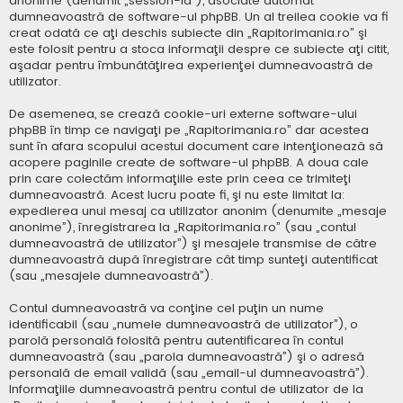
anonime (denumit „session-id”), asociate automat
dumneavoastră de software-ul phpBB. Un al treilea cookie va fi
creat odată ce aţi deschis subiecte din „Rapitorimania.ro” şi
este folosit pentru a stoca informaţii despre ce subiecte aţi citit,
aşadar pentru îmbunătăţirea experienţei dumneavoastră de
utilizator.
De asemenea, se crează cookie-uri externe software-ului
phpBB în timp ce navigaţi pe „Rapitorimania.ro” dar acestea
sunt în afara scopului acestui document care intenţionează să
acopere paginile create de software-ul phpBB. A doua cale
prin care colectăm informaţiile este prin ceea ce trimiteţi
dumneavoastră. Acest lucru poate fi, şi nu este limitat la:
expedierea unui mesaj ca utilizator anonim (denumite „mesaje
anonime”), înregistrarea la „Rapitorimania.ro” (sau „contul
dumneavoastră de utilizator”) şi mesajele transmise de către
dumneavoastră după înregistrare cât timp sunteţi autentificat
(sau „mesajele dumneavoastră”).
Contul dumneavoastră va conţine cel puţin un nume
identificabil (sau „numele dumneavoastră de utilizator”), o
parolă personală folosită pentru autentificarea în contul
dumneavoastră (sau „parola dumneavoastră”) şi o adresă
personală de email validă (sau „email-ul dumneavoastră”).
Informaţiile dumneavoastră pentru contul de utilizator de la