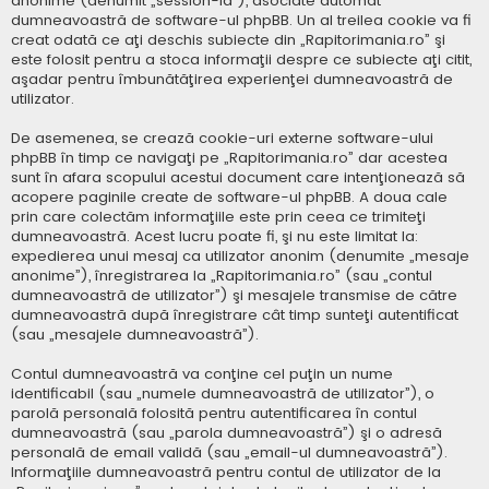
anonime (denumit „session-id”), asociate automat
dumneavoastră de software-ul phpBB. Un al treilea cookie va fi
creat odată ce aţi deschis subiecte din „Rapitorimania.ro” şi
este folosit pentru a stoca informaţii despre ce subiecte aţi citit,
aşadar pentru îmbunătăţirea experienţei dumneavoastră de
utilizator.
De asemenea, se crează cookie-uri externe software-ului
phpBB în timp ce navigaţi pe „Rapitorimania.ro” dar acestea
sunt în afara scopului acestui document care intenţionează să
acopere paginile create de software-ul phpBB. A doua cale
prin care colectăm informaţiile este prin ceea ce trimiteţi
dumneavoastră. Acest lucru poate fi, şi nu este limitat la:
expedierea unui mesaj ca utilizator anonim (denumite „mesaje
anonime”), înregistrarea la „Rapitorimania.ro” (sau „contul
dumneavoastră de utilizator”) şi mesajele transmise de către
dumneavoastră după înregistrare cât timp sunteţi autentificat
(sau „mesajele dumneavoastră”).
Contul dumneavoastră va conţine cel puţin un nume
identificabil (sau „numele dumneavoastră de utilizator”), o
parolă personală folosită pentru autentificarea în contul
dumneavoastră (sau „parola dumneavoastră”) şi o adresă
personală de email validă (sau „email-ul dumneavoastră”).
Informaţiile dumneavoastră pentru contul de utilizator de la