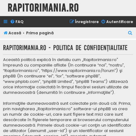
Rapitorimania.ro
FAQ
Înregistrare
Autentificare
C
Acasă
Prima pagină
ă
Rapitorimania.ro - Politica de confidenţialitate
u
t
Această politică explică în detaliu cum „Rapitorimania.ro”
a
împreună cu companiile afliate (în continuare “noi”, “nostru”,
“Rapitorimania.ro”, “https://www.rapitorimania.ro/forum”) şi
r
phpBB (în continuare “ei”, “lor”, “software phpBB”,
e
“www.phpbb.com”, “phpBB Limited”, “phpBB Teams”) utilizează
orice informaţie colectată în timpul fiecărei sesiuni utilizate de
dumneavoastră (denumită în continuare „informaţiile”).
Informaţiile dumneavoastră sunt colectate prin două căi. Prima,
prin navigharea „Rapitorimania.ro” software-ul phpBB va crea
un număr de cookie-uri, care sunt fişiere text mici care sunt
descărcate în fişierele temporare al browserului computerului
dumneavoastră. Primele două cookie-uri conţin un identificator
de utilizator (denumit „user-id”) şi un identificator al sesiunii