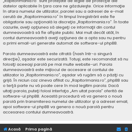
„Rapitorimania.ro” sunt protejate de legile de protecţie ale
datelor aplicabile în ţara care ne găzduieşte. Orice informaţie
în afara numelui de utilizator, parolei sau a adresei de e-mail
cerută de „Rapitorimania.ro” în timpul înregistrării este fie
obligatorie sau opţională la discreţia „Rapitorimania.ro”. În toate
cazurile, aveţi opţiunea să alegeţi ce informaţii din contul
dumneavoastră să fie afişate public. Mai mult decât atât, în
contul dumneavoastră aveţi opţiunea de a opta sau nu pentru
a primi email-uri generate automat de software-ul phpBB.
Parola dumneavoastră este cifrată (hash într-o singură
direcţie), aşadar este securizată. Totuşi, este recomandat să nu
folosiţi aceeaşi parolă pe mai multe website-uri. Parola
dumneavoastră este mijlocul de accesare al contului de
utilizator la „Rapitorimania.ro”, aşadar vă rugăm să o păziţi cu
grijă. În niciun caz cineva afiliat cu „Rapitorimania.ro”, phpBB sau
o terţă parte nu vă poate cere în mod legitim parola. Dacă
uitaţi parola, puteţi folosi interfaţa „Am uitat parola” oferită de
software-ul phpBB. Această procedură vă va genera o nouă
parolă prin transmiterea numelui de utilizator şi a adresei email,
apoi software-ul phpBB va genera o nouă parolă pentru
accesarea contului dumneavoastră.
Acasă
Prima pagină