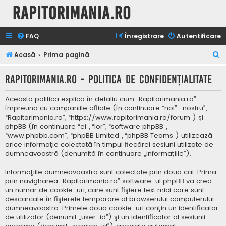
Rapitorimania.ro
FAQ
Înregistrare
Autentificare
C
Acasă
Prima pagină
ă
Rapitorimania.ro - Politica de confidenţialitate
u
t
Această politică explică în detaliu cum „Rapitorimania.ro”
a
împreună cu companiile afliate (în continuare “noi”, “nostru”,
“Rapitorimania.ro”, “https://www.rapitorimania.ro/forum”) şi
r
phpBB (în continuare “ei”, “lor”, “software phpBB”,
e
“www.phpbb.com”, “phpBB Limited”, “phpBB Teams”) utilizează
orice informaţie colectată în timpul fiecărei sesiuni utilizate de
dumneavoastră (denumită în continuare „informaţiile”).
Informaţiile dumneavoastră sunt colectate prin două căi. Prima,
prin navigharea „Rapitorimania.ro” software-ul phpBB va crea
un număr de cookie-uri, care sunt fişiere text mici care sunt
descărcate în fişierele temporare al browserului computerului
dumneavoastră. Primele două cookie-uri conţin un identificator
de utilizator (denumit „user-id”) şi un identificator al sesiunii