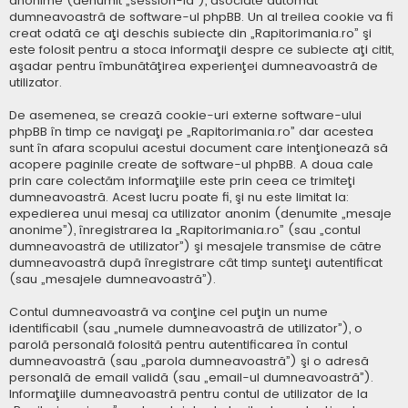
anonime (denumit „session-id”), asociate automat
dumneavoastră de software-ul phpBB. Un al treilea cookie va fi
creat odată ce aţi deschis subiecte din „Rapitorimania.ro” şi
este folosit pentru a stoca informaţii despre ce subiecte aţi citit,
aşadar pentru îmbunătăţirea experienţei dumneavoastră de
utilizator.
De asemenea, se crează cookie-uri externe software-ului
phpBB în timp ce navigaţi pe „Rapitorimania.ro” dar acestea
sunt în afara scopului acestui document care intenţionează să
acopere paginile create de software-ul phpBB. A doua cale
prin care colectăm informaţiile este prin ceea ce trimiteţi
dumneavoastră. Acest lucru poate fi, şi nu este limitat la:
expedierea unui mesaj ca utilizator anonim (denumite „mesaje
anonime”), înregistrarea la „Rapitorimania.ro” (sau „contul
dumneavoastră de utilizator”) şi mesajele transmise de către
dumneavoastră după înregistrare cât timp sunteţi autentificat
(sau „mesajele dumneavoastră”).
Contul dumneavoastră va conţine cel puţin un nume
identificabil (sau „numele dumneavoastră de utilizator”), o
parolă personală folosită pentru autentificarea în contul
dumneavoastră (sau „parola dumneavoastră”) şi o adresă
personală de email validă (sau „email-ul dumneavoastră”).
Informaţiile dumneavoastră pentru contul de utilizator de la