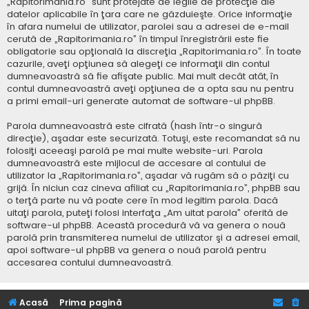
„Rapitorimania.ro” sunt protejate de legile de protecţie ale
datelor aplicabile în ţara care ne găzduieşte. Orice informaţie
în afara numelui de utilizator, parolei sau a adresei de e-mail
cerută de „Rapitorimania.ro” în timpul înregistrării este fie
obligatorie sau opţională la discreţia „Rapitorimania.ro”. În toate
cazurile, aveţi opţiunea să alegeţi ce informaţii din contul
dumneavoastră să fie afişate public. Mai mult decât atât, în
contul dumneavoastră aveţi opţiunea de a opta sau nu pentru
a primi email-uri generate automat de software-ul phpBB.
Parola dumneavoastră este cifrată (hash într-o singură
direcţie), aşadar este securizată. Totuşi, este recomandat să nu
folosiţi aceeaşi parolă pe mai multe website-uri. Parola
dumneavoastră este mijlocul de accesare al contului de
utilizator la „Rapitorimania.ro”, aşadar vă rugăm să o păziţi cu
grijă. În niciun caz cineva afiliat cu „Rapitorimania.ro”, phpBB sau
o terţă parte nu vă poate cere în mod legitim parola. Dacă
uitaţi parola, puteţi folosi interfaţa „Am uitat parola” oferită de
software-ul phpBB. Această procedură vă va genera o nouă
parolă prin transmiterea numelui de utilizator şi a adresei email,
apoi software-ul phpBB va genera o nouă parolă pentru
accesarea contului dumneavoastră.
Acasă
Prima pagină