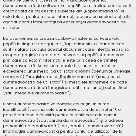
anonime (denumit „session-id”), asociate automat
dumneavoastră de software-ul phpBB. Un al treilea cookie va fi
creat odată ce aţi deschis subiecte din „Rapitorimania.ro” şi
este folosit pentru a stoca informaţii despre ce subiecte aţi citit,
aşadar pentru îmbunătăţirea experienţei dumneavoastră de
utilizator.
De asemenea, se crează cookie-uri externe software-ului
phpBB în timp ce navigaţi pe „Rapitorimania.ro” dar acestea
sunt în afara scopului acestui document care intenţionează să
acopere paginile create de software-ul phpBB. A doua cale
prin care colectăm informaţiile este prin ceea ce trimiteţi
dumneavoastră. Acest lucru poate fi, şi nu este limitat la:
expedierea unui mesaj ca utilizator anonim (denumite „mesaje
anonime”), înregistrarea la „Rapitorimania.ro” (sau „contul
dumneavoastră de utilizator”) şi mesajele transmise de către
dumneavoastră după înregistrare cât timp sunteţi autentificat
(sau „mesajele dumneavoastră”).
Contul dumneavoastră va conţine cel puţin un nume
identificabil (sau „numele dumneavoastră de utilizator”), o
parolă personală folosită pentru autentificarea în contul
dumneavoastră (sau „parola dumneavoastră”) şi o adresă
personală de email validă (sau „email-ul dumneavoastră”).
Informaţiile dumneavoastră pentru contul de utilizator de la