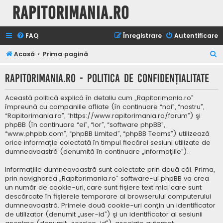
Rapitorimania.ro
FAQ
Înregistrare
Autentificare
C
Acasă
Prima pagină
ă
Rapitorimania.ro - Politica de confidenţialitate
u
t
Această politică explică în detaliu cum „Rapitorimania.ro”
a
împreună cu companiile afliate (în continuare “noi”, “nostru”,
“Rapitorimania.ro”, “https://www.rapitorimania.ro/forum”) şi
r
phpBB (în continuare “ei”, “lor”, “software phpBB”,
e
“www.phpbb.com”, “phpBB Limited”, “phpBB Teams”) utilizează
orice informaţie colectată în timpul fiecărei sesiuni utilizate de
dumneavoastră (denumită în continuare „informaţiile”).
Informaţiile dumneavoastră sunt colectate prin două căi. Prima,
prin navigharea „Rapitorimania.ro” software-ul phpBB va crea
un număr de cookie-uri, care sunt fişiere text mici care sunt
descărcate în fişierele temporare al browserului computerului
dumneavoastră. Primele două cookie-uri conţin un identificator
de utilizator (denumit „user-id”) şi un identificator al sesiunii