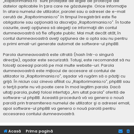
„Rapitorimania.ro” sunt protejate de legile de protecţie ale
datelor aplicabile în ţara care ne găzduieşte. Orice informaţie
în afara numelui de utilizator, parolei sau a adresei de e-mail
cerută de „Rapitorimania.ro” în timpul înregistrării este fie
obligatorie sau opţională la discreţia „Rapitorimania.ro”. În toate
cazurile, aveţi opţiunea să alegeţi ce informaţii din contul
dumneavoastră să fie afişate public. Mai mult decât atât, în
contul dumneavoastră aveţi opţiunea de a opta sau nu pentru
a primi email-uri generate automat de software-ul phpBB.
Parola dumneavoastră este cifrată (hash într-o singură
direcţie), aşadar este securizată. Totuşi, este recomandat să nu
folosiţi aceeaşi parolă pe mai multe website-uri. Parola
dumneavoastră este mijlocul de accesare al contului de
utilizator la „Rapitorimania.ro”, aşadar vă rugăm să o păziţi cu
grijă. În niciun caz cineva afiliat cu „Rapitorimania.ro”, phpBB sau
o terţă parte nu vă poate cere în mod legitim parola. Dacă
uitaţi parola, puteţi folosi interfaţa „Am uitat parola” oferită de
software-ul phpBB. Această procedură vă va genera o nouă
parolă prin transmiterea numelui de utilizator şi a adresei email,
apoi software-ul phpBB va genera o nouă parolă pentru
accesarea contului dumneavoastră.
Acasă
Prima pagină