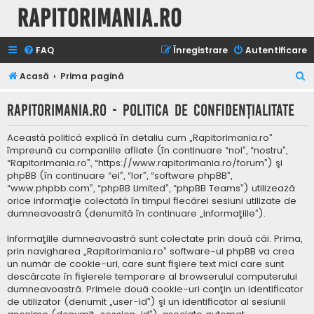
Rapitorimania.ro
FAQ
Înregistrare
Autentificare
C
Acasă
Prima pagină
ă
Rapitorimania.ro - Politica de confidenţialitate
u
t
Această politică explică în detaliu cum „Rapitorimania.ro”
a
împreună cu companiile afliate (în continuare “noi”, “nostru”,
“Rapitorimania.ro”, “https://www.rapitorimania.ro/forum”) şi
r
phpBB (în continuare “ei”, “lor”, “software phpBB”,
e
“www.phpbb.com”, “phpBB Limited”, “phpBB Teams”) utilizează
orice informaţie colectată în timpul fiecărei sesiuni utilizate de
dumneavoastră (denumită în continuare „informaţiile”).
Informaţiile dumneavoastră sunt colectate prin două căi. Prima,
prin navigharea „Rapitorimania.ro” software-ul phpBB va crea
un număr de cookie-uri, care sunt fişiere text mici care sunt
descărcate în fişierele temporare al browserului computerului
dumneavoastră. Primele două cookie-uri conţin un identificator
de utilizator (denumit „user-id”) şi un identificator al sesiunii