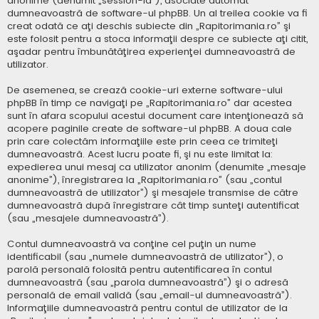
anonime (denumit „session-id”), asociate automat
dumneavoastră de software-ul phpBB. Un al treilea cookie va fi
creat odată ce aţi deschis subiecte din „Rapitorimania.ro” şi
este folosit pentru a stoca informaţii despre ce subiecte aţi citit,
aşadar pentru îmbunătăţirea experienţei dumneavoastră de
utilizator.
De asemenea, se crează cookie-uri externe software-ului
phpBB în timp ce navigaţi pe „Rapitorimania.ro” dar acestea
sunt în afara scopului acestui document care intenţionează să
acopere paginile create de software-ul phpBB. A doua cale
prin care colectăm informaţiile este prin ceea ce trimiteţi
dumneavoastră. Acest lucru poate fi, şi nu este limitat la:
expedierea unui mesaj ca utilizator anonim (denumite „mesaje
anonime”), înregistrarea la „Rapitorimania.ro” (sau „contul
dumneavoastră de utilizator”) şi mesajele transmise de către
dumneavoastră după înregistrare cât timp sunteţi autentificat
(sau „mesajele dumneavoastră”).
Contul dumneavoastră va conţine cel puţin un nume
identificabil (sau „numele dumneavoastră de utilizator”), o
parolă personală folosită pentru autentificarea în contul
dumneavoastră (sau „parola dumneavoastră”) şi o adresă
personală de email validă (sau „email-ul dumneavoastră”).
Informaţiile dumneavoastră pentru contul de utilizator de la