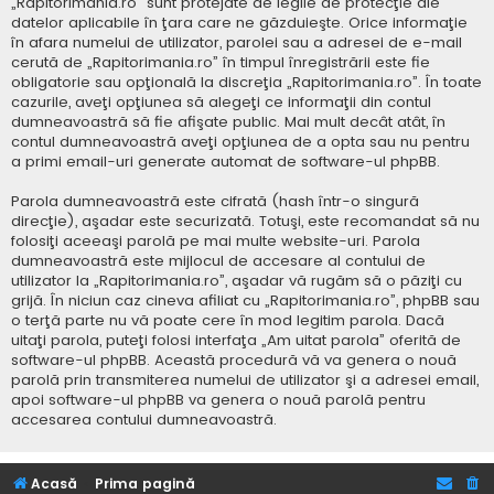
„Rapitorimania.ro” sunt protejate de legile de protecţie ale
datelor aplicabile în ţara care ne găzduieşte. Orice informaţie
în afara numelui de utilizator, parolei sau a adresei de e-mail
cerută de „Rapitorimania.ro” în timpul înregistrării este fie
obligatorie sau opţională la discreţia „Rapitorimania.ro”. În toate
cazurile, aveţi opţiunea să alegeţi ce informaţii din contul
dumneavoastră să fie afişate public. Mai mult decât atât, în
contul dumneavoastră aveţi opţiunea de a opta sau nu pentru
a primi email-uri generate automat de software-ul phpBB.
Parola dumneavoastră este cifrată (hash într-o singură
direcţie), aşadar este securizată. Totuşi, este recomandat să nu
folosiţi aceeaşi parolă pe mai multe website-uri. Parola
dumneavoastră este mijlocul de accesare al contului de
utilizator la „Rapitorimania.ro”, aşadar vă rugăm să o păziţi cu
grijă. În niciun caz cineva afiliat cu „Rapitorimania.ro”, phpBB sau
o terţă parte nu vă poate cere în mod legitim parola. Dacă
uitaţi parola, puteţi folosi interfaţa „Am uitat parola” oferită de
software-ul phpBB. Această procedură vă va genera o nouă
parolă prin transmiterea numelui de utilizator şi a adresei email,
apoi software-ul phpBB va genera o nouă parolă pentru
accesarea contului dumneavoastră.
Acasă
Prima pagină