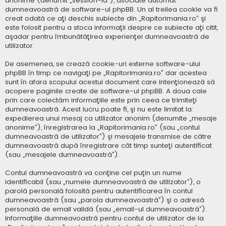
anonime (denumit „session-id”), asociate automat
dumneavoastră de software-ul phpBB. Un al treilea cookie va fi
creat odată ce aţi deschis subiecte din „Rapitorimania.ro” şi
este folosit pentru a stoca informaţii despre ce subiecte aţi citit,
aşadar pentru îmbunătăţirea experienţei dumneavoastră de
utilizator.
De asemenea, se crează cookie-uri externe software-ului
phpBB în timp ce navigaţi pe „Rapitorimania.ro” dar acestea
sunt în afara scopului acestui document care intenţionează să
acopere paginile create de software-ul phpBB. A doua cale
prin care colectăm informaţiile este prin ceea ce trimiteţi
dumneavoastră. Acest lucru poate fi, şi nu este limitat la:
expedierea unui mesaj ca utilizator anonim (denumite „mesaje
anonime”), înregistrarea la „Rapitorimania.ro” (sau „contul
dumneavoastră de utilizator”) şi mesajele transmise de către
dumneavoastră după înregistrare cât timp sunteţi autentificat
(sau „mesajele dumneavoastră”).
Contul dumneavoastră va conţine cel puţin un nume
identificabil (sau „numele dumneavoastră de utilizator”), o
parolă personală folosită pentru autentificarea în contul
dumneavoastră (sau „parola dumneavoastră”) şi o adresă
personală de email validă (sau „email-ul dumneavoastră”).
Informaţiile dumneavoastră pentru contul de utilizator de la