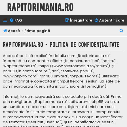
Rapitorimania.ro
FAQ
Înregistrare
Autentificare
C
Acasă
Prima pagină
ă
Rapitorimania.ro - Politica de confidenţialitate
u
t
Această politică explică în detaliu cum „Rapitorimania.ro”
a
împreună cu companiile afliate (în continuare “noi”, “nostru”,
“Rapitorimania.ro”, “https://www.rapitorimania.ro/forum”) şi
r
phpBB (în continuare “ei”, “lor”, “software phpBB”,
e
“www.phpbb.com”, “phpBB Limited”, “phpBB Teams”) utilizează
orice informaţie colectată în timpul fiecărei sesiuni utilizate de
dumneavoastră (denumită în continuare „informaţiile”).
Informaţiile dumneavoastră sunt colectate prin două căi. Prima,
prin navigharea „Rapitorimania.ro” software-ul phpBB va crea
un număr de cookie-uri, care sunt fişiere text mici care sunt
descărcate în fişierele temporare al browserului computerului
dumneavoastră. Primele două cookie-uri conţin un identificator
de utilizator (denumit „user-id”) şi un identificator al sesiunii