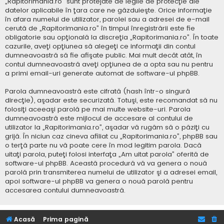
„Rapitorimania.ro” sunt protejate de legile de protecţie ale
datelor aplicabile în ţara care ne găzduieşte. Orice informaţie
în afara numelui de utilizator, parolei sau a adresei de e-mail
cerută de „Rapitorimania.ro” în timpul înregistrării este fie
obligatorie sau opţională la discreţia „Rapitorimania.ro”. În toate
cazurile, aveţi opţiunea să alegeţi ce informaţii din contul
dumneavoastră să fie afişate public. Mai mult decât atât, în
contul dumneavoastră aveţi opţiunea de a opta sau nu pentru
a primi email-uri generate automat de software-ul phpBB.
Parola dumneavoastră este cifrată (hash într-o singură
direcţie), aşadar este securizată. Totuşi, este recomandat să nu
folosiţi aceeaşi parolă pe mai multe website-uri. Parola
dumneavoastră este mijlocul de accesare al contului de
utilizator la „Rapitorimania.ro”, aşadar vă rugăm să o păziţi cu
grijă. În niciun caz cineva afiliat cu „Rapitorimania.ro”, phpBB sau
o terţă parte nu vă poate cere în mod legitim parola. Dacă
uitaţi parola, puteţi folosi interfaţa „Am uitat parola” oferită de
software-ul phpBB. Această procedură vă va genera o nouă
parolă prin transmiterea numelui de utilizator şi a adresei email,
apoi software-ul phpBB va genera o nouă parolă pentru
accesarea contului dumneavoastră.
Acasă
Prima pagină