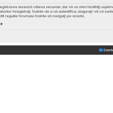
Înregistrarea durează câteva secunde, dar vă va oferi facilităţi supl
ilor înregistraţi. Înainte de a vă autentifica, asiguraţi-vă că sunteţi
itit regulile forumului înainte să navigaţi pe acesta.
te
Cont