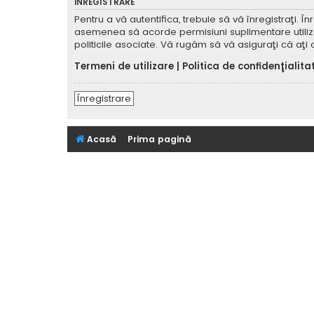
ÎNREGISTRARE
Pentru a vă autentifica, trebuie să vă înregistraţi. 
asemenea să acorde permisiuni suplimentare utilizator
politicile asociate. Vă rugăm să vă asiguraţi că aţi c
Termeni de utilizare
|
Politica de confidenţialita
Înregistrare
Acasă
Prima pagină