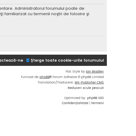
imentare. Administratorul forumului poate de
 familiarizat cu termenii noştri de folosire şi
actează-ne
Şterge toate cookie-urile forumului
Flat Style by
Ian Bradley
Furnizat de
phpBB
® Forum Software © phpBB Limited
Translation/Traducere:
MX-Publisher CMS
Reduceri scule pescuit
Optimized by:
phpBB SEO
Confidențialitate
|
Termeni