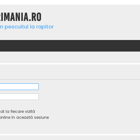
rimania.ro
n pescuitul la rapitor
 la fiecare vizită
line în această sesiune