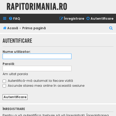
Rapitorimania.ro
FAQ
Înregistrare
Autentificare
C
Acasă
Prima pagină
ă
Autentificare
u
t
Nume utilizator:
a
r
Parolă:
e
Am uitat parola
Autentifică-mă automat la fiecare vizită
Ascunde starea mea online în această sesiune
ÎNREGISTRARE
Pentru a vă autentifica, trebuie să vă înregistraţi. Înregistrarea