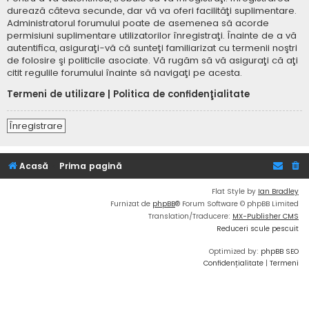
durează câteva secunde, dar vă va oferi facilităţi suplimentare.
Administratorul forumului poate de asemenea să acorde
permisiuni suplimentare utilizatorilor înregistraţi. Înainte de a vă
autentifica, asiguraţi-vă că sunteţi familiarizat cu termenii noştri
de folosire şi politicile asociate. Vă rugăm să vă asiguraţi că aţi
citit regulile forumului înainte să navigaţi pe acesta.
Termeni de utilizare
|
Politica de confidenţialitate
Înregistrare
Acasă
Prima pagină
Flat Style by
Ian Bradley
Furnizat de
phpBB
® Forum Software © phpBB Limited
Translation/Traducere:
MX-Publisher CMS
Reduceri scule pescuit
Optimized by:
phpBB SEO
Confidențialitate
|
Termeni