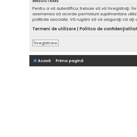
ÎNREGISTRARE
Pentru a vă autentifica, trebuie să vă înregistraţi. 
asemenea să acorde permisiuni suplimentare utilizator
politicile asociate. Vă rugăm să vă asiguraţi că aţi c
Termeni de utilizare
|
Politica de confidenţialita
Înregistrare
Acasă
Prima pagină