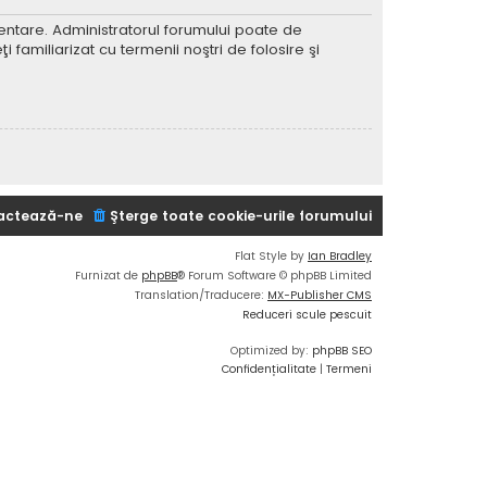
imentare. Administratorul forumului poate de
 familiarizat cu termenii noştri de folosire şi
actează-ne
Şterge toate cookie-urile forumului
Flat Style by
Ian Bradley
Furnizat de
phpBB
® Forum Software © phpBB Limited
Translation/Traducere:
MX-Publisher CMS
Reduceri scule pescuit
Optimized by:
phpBB SEO
Confidențialitate
|
Termeni