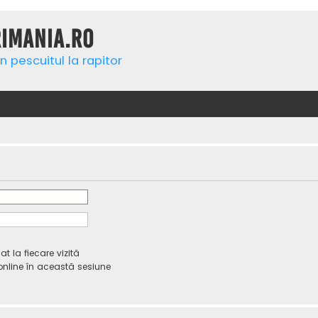
rimania.ro
n pescuitul la rapitor
 la fiecare vizită
line în această sesiune