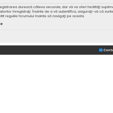
Înregistrarea durează câteva secunde, dar vă va oferi facilităţi supl
ilor înregistraţi. Înainte de a vă autentifica, asiguraţi-vă că sunteţi
itit regulile forumului înainte să navigaţi pe acesta.
te
Cont