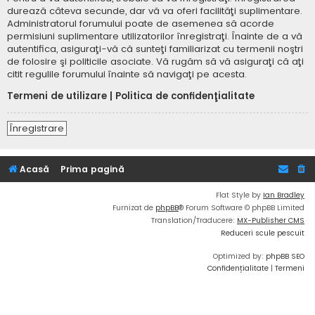
durează câteva secunde, dar vă va oferi facilităţi suplimentare.
Administratorul forumului poate de asemenea să acorde
permisiuni suplimentare utilizatorilor înregistraţi. Înainte de a vă
autentifica, asiguraţi-vă că sunteţi familiarizat cu termenii noştri
de folosire şi politicile asociate. Vă rugăm să vă asiguraţi că aţi
citit regulile forumului înainte să navigaţi pe acesta.
Termeni de utilizare
|
Politica de confidenţialitate
Înregistrare
Acasă
Prima pagină
Flat Style by
Ian Bradley
Furnizat de
phpBB
® Forum Software © phpBB Limited
Translation/Traducere:
MX-Publisher CMS
Reduceri scule pescuit
Optimized by:
phpBB SEO
Confidențialitate
|
Termeni