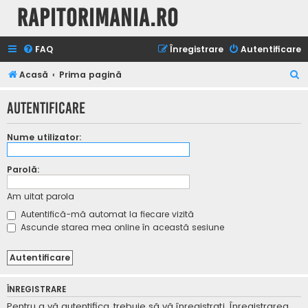
Rapitorimania.ro
FAQ
Înregistrare
Autentificare
C
Acasă
Prima pagină
ă
Autentificare
u
t
Nume utilizator:
a
r
Parolă:
e
Am uitat parola
Autentifică-mă automat la fiecare vizită
Ascunde starea mea online în această sesiune
ÎNREGISTRARE
Pentru a vă autentifica, trebuie să vă înregistraţi. Înregistrarea