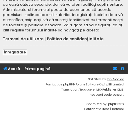
durează câteva secunde, dar vă va oferi facilităţi suplimentare.
Administratorul forumului poate de asemenea să acorde
permisiuni suplimentare utilizatorilor înregistraţi. Înainte de a vă
autentifica, asiguraţi-vă că sunteţi familiarizat cu termenii noştri
de folosire şi politicile asociate. Vă rugăm să vă asiguraţi că aţi
citit regulile forumului înainte să navigaţi pe acesta.
Termeni de utilizare
|
Politica de confidenţialitate
Înregistrare
Acasă
Prima pagină
Flat Style by
Ian Bradley
Furnizat de
phpBB
® Forum Software © phpBB Limited
Translation/Traducere:
MX-Publisher CMS
Reduceri scule pescuit
Optimized by:
phpBB SEO
Confidențialitate
|
Termeni