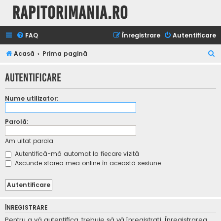
Rapitorimania.ro
FAQ
Înregistrare
Autentificare
C
Acasă
Prima pagină
ă
Autentificare
u
t
Nume utilizator:
a
r
Parolă:
e
Am uitat parola
Autentifică-mă automat la fiecare vizită
Ascunde starea mea online în această sesiune
ÎNREGISTRARE
Pentru a vă autentifica, trebuie să vă înregistraţi. Înregistrarea