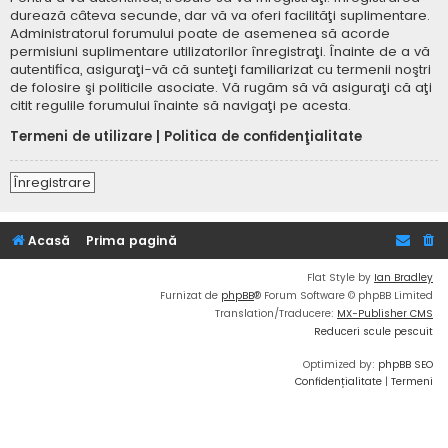
durează câteva secunde, dar vă va oferi facilităţi suplimentare.
Administratorul forumului poate de asemenea să acorde
permisiuni suplimentare utilizatorilor înregistraţi. Înainte de a vă
autentifica, asiguraţi-vă că sunteţi familiarizat cu termenii noştri
de folosire şi politicile asociate. Vă rugăm să vă asiguraţi că aţi
citit regulile forumului înainte să navigaţi pe acesta.
Termeni de utilizare
|
Politica de confidenţialitate
Înregistrare
Acasă
Prima pagină
Flat Style by
Ian Bradley
Furnizat de
phpBB
® Forum Software © phpBB Limited
Translation/Traducere:
MX-Publisher CMS
Reduceri scule pescuit
Optimized by:
phpBB SEO
Confidențialitate
|
Termeni