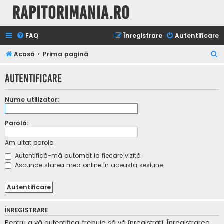
Rapitorimania.ro
FAQ
Înregistrare
Autentificare
C
Acasă
Prima pagină
ă
Autentificare
u
t
Nume utilizator:
a
r
Parolă:
e
Am uitat parola
Autentifică-mă automat la fiecare vizită
Ascunde starea mea online în această sesiune
ÎNREGISTRARE
Pentru a vă autentifica, trebuie să vă înregistraţi. Înregistrarea