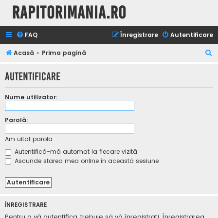
Rapitorimania.ro
FAQ
Înregistrare
Autentificare
C
Acasă
Prima pagină
ă
Autentificare
u
t
Nume utilizator:
a
r
Parolă:
e
Am uitat parola
Autentifică-mă automat la fiecare vizită
Ascunde starea mea online în această sesiune
ÎNREGISTRARE
Pentru a vă autentifica, trebuie să vă înregistraţi. Înregistrarea