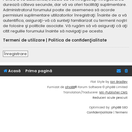
durează câteva secunde, dar vă va oferi facilităţi suplimentare.
Administratorul forumului poate de asemenea să acorde
permisiuni suplimentare utilizatorilor înregistraţi. Înainte de a vă
autentifica, asiguraţi-vă că sunteţi familiarizat cu termenii noştri
de folosire şi politicile asociate. Vă rugăm să vă asiguraţi că aţi
citit regulile forumului înainte să navigaţi pe acesta.
Termeni de utilizare
|
Politica de confidenţialitate
Înregistrare
Acasă
Prima pagină
Flat Style by
Ian Bradley
Furnizat de
phpBB
® Forum Software © phpBB Limited
Translation/Traducere:
MX-Publisher CMS
Reduceri scule pescuit
Optimized by:
phpBB SEO
Confidențialitate
|
Termeni