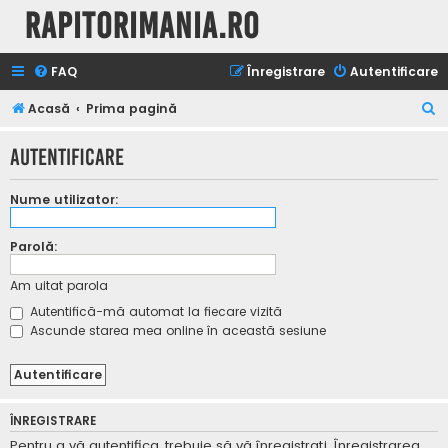
Rapitorimania.ro
FAQ
Înregistrare
Autentificare
C
Acasă
Prima pagină
ă
Autentificare
u
t
Nume utilizator:
a
r
Parolă:
e
Am uitat parola
Autentifică-mă automat la fiecare vizită
Ascunde starea mea online în această sesiune
ÎNREGISTRARE
Pentru a vă autentifica, trebuie să vă înregistraţi. Înregistrarea