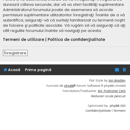
durează câteva secunde, dar vă va oferi facilităţi suplimentare.
Administratorul forumului poate de asemenea să acorde
permisiuni suplimentare utilizatorilor înregistraţi. Înainte de a vă
autentifica, asiguraţi-vă că sunteţi familiarizat cu termenii noştri
de folosire şi politicile asociate. Vă rugăm să vă asiguraţi că aţi
citit regulile forumului înainte să navigaţi pe acesta.
Termeni de utilizare
|
Politica de confidenţialitate
Înregistrare
Acasă
Prima pagină
Flat Style by
Ian Bradley
Furnizat de
phpBB
® Forum Software © phpBB Limited
Translation/Traducere:
MX-Publisher CMS
Reduceri scule pescuit
Optimized by:
phpBB SEO
Confidențialitate
|
Termeni