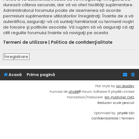
durează câteva secunde, dar vă va oferi facilităţi suplimentare.
Administratorul forumului poate de asemenea să acorde
permisiuni suplimentare utilizatorilor înregistraţi. Înainte de a vă
autentifica, asiguraţi-vă că sunteţi familiarizat cu termenii noştri
de folosire şi politicile asociate. Vă rugăm să vă asiguraţi că aţi
citit regulile forumului înainte să navigaţi pe acesta.
Termeni de utilizare
|
Politica de confidenţialitate
Înregistrare
Acasă
Prima pagină
Flat Style by
Ian Bradley
Furnizat de
phpBB
® Forum Software © phpBB Limited
Translation/Traducere:
MX-Publisher CMS
Reduceri scule pescuit
Optimized by:
phpBB SEO
Confidențialitate
|
Termeni