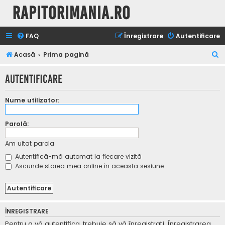
Rapitorimania.ro
FAQ
Înregistrare
Autentificare
C
Acasă
Prima pagină
ă
Autentificare
u
t
Nume utilizator:
a
r
Parolă:
e
Am uitat parola
Autentifică-mă automat la fiecare vizită
Ascunde starea mea online în această sesiune
ÎNREGISTRARE
Pentru a vă autentifica, trebuie să vă înregistraţi. Înregistrarea