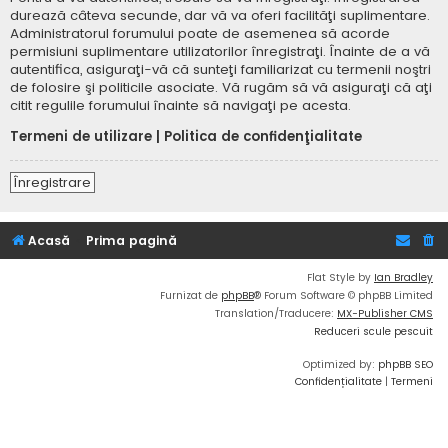
durează câteva secunde, dar vă va oferi facilităţi suplimentare.
Administratorul forumului poate de asemenea să acorde
permisiuni suplimentare utilizatorilor înregistraţi. Înainte de a vă
autentifica, asiguraţi-vă că sunteţi familiarizat cu termenii noştri
de folosire şi politicile asociate. Vă rugăm să vă asiguraţi că aţi
citit regulile forumului înainte să navigaţi pe acesta.
Termeni de utilizare
|
Politica de confidenţialitate
Înregistrare
Acasă
Prima pagină
Flat Style by
Ian Bradley
Furnizat de
phpBB
® Forum Software © phpBB Limited
Translation/Traducere:
MX-Publisher CMS
Reduceri scule pescuit
Optimized by:
phpBB SEO
Confidențialitate
|
Termeni