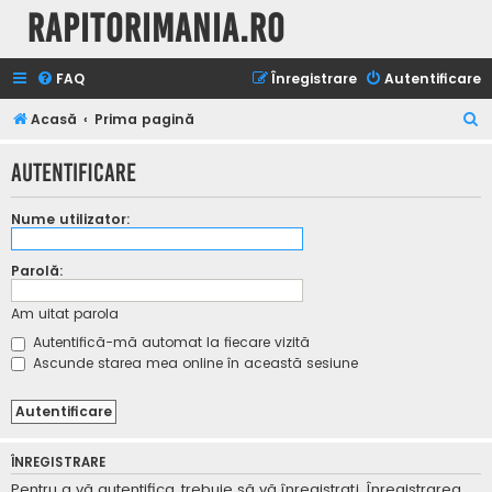
Rapitorimania.ro
FAQ
Înregistrare
Autentificare
C
Acasă
Prima pagină
ă
Autentificare
u
t
Nume utilizator:
a
r
Parolă:
e
Am uitat parola
Autentifică-mă automat la fiecare vizită
Ascunde starea mea online în această sesiune
ÎNREGISTRARE
Pentru a vă autentifica, trebuie să vă înregistraţi. Înregistrarea