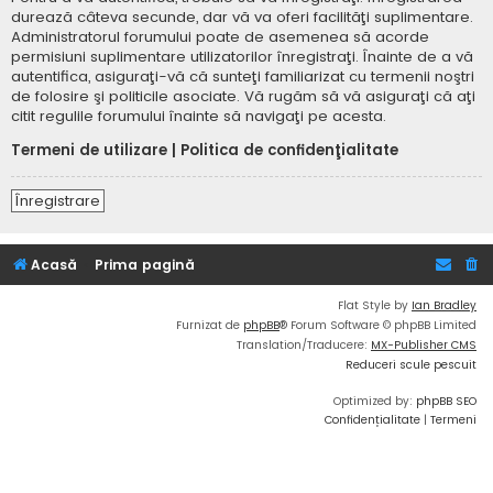
durează câteva secunde, dar vă va oferi facilităţi suplimentare.
Administratorul forumului poate de asemenea să acorde
permisiuni suplimentare utilizatorilor înregistraţi. Înainte de a vă
autentifica, asiguraţi-vă că sunteţi familiarizat cu termenii noştri
de folosire şi politicile asociate. Vă rugăm să vă asiguraţi că aţi
citit regulile forumului înainte să navigaţi pe acesta.
Termeni de utilizare
|
Politica de confidenţialitate
Înregistrare
Acasă
Prima pagină
Flat Style by
Ian Bradley
Furnizat de
phpBB
® Forum Software © phpBB Limited
Translation/Traducere:
MX-Publisher CMS
Reduceri scule pescuit
Optimized by:
phpBB SEO
Confidențialitate
|
Termeni