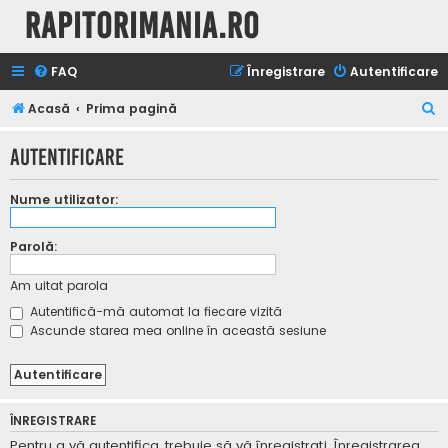
Rapitorimania.ro
FAQ
Înregistrare
Autentificare
C
Acasă
Prima pagină
ă
Autentificare
u
t
Nume utilizator:
a
r
Parolă:
e
Am uitat parola
Autentifică-mă automat la fiecare vizită
Ascunde starea mea online în această sesiune
ÎNREGISTRARE
Pentru a vă autentifica, trebuie să vă înregistraţi. Înregistrarea