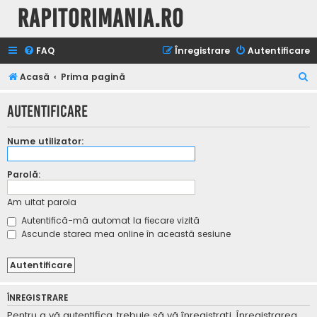
Rapitorimania.ro
FAQ
Înregistrare
Autentificare
C
Acasă
Prima pagină
ă
Autentificare
u
t
Nume utilizator:
a
r
Parolă:
e
Am uitat parola
Autentifică-mă automat la fiecare vizită
Ascunde starea mea online în această sesiune
ÎNREGISTRARE
Pentru a vă autentifica, trebuie să vă înregistraţi. Înregistrarea