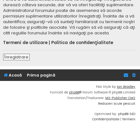
durează câteva secunde, dar vă va oferi facilităţi suplimentare.
Administratorul forumului poate de asemenea să acorde
permisiuni suplimentare utilizatorilor înregistraţi. Înainte de a vă
autentifica, asiguraţi-vă că sunteţi familiarizat cu termenii noştri
de folosire şi politicile asociate. Vă rugăm să vă asiguraţi că aţi
citit regulile forumului înainte să navigaţi pe acesta.
Termeni de utilizare
|
Politica de confidenţialitate
Înregistrare
Acasă
Prima pagină
Flat Style by
Ian Bradley
Furnizat de
phpBB
® Forum Software © phpBB Limited
Translation/Traducere:
MX-Publisher CMS
Reduceri scule pescuit
Optimized by:
phpBB SEO
Confidențialitate
|
Termeni