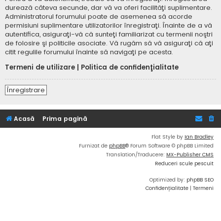
durează câteva secunde, dar vă va oferi facilităţi suplimentare.
Administratorul forumului poate de asemenea să acorde
permisiuni suplimentare utilizatorilor înregistraţi. Înainte de a vă
autentifica, asiguraţi-vă că sunteţi familiarizat cu termenii noştri
de folosire şi politicile asociate. Vă rugăm să vă asiguraţi că aţi
citit regulile forumului înainte să navigaţi pe acesta.
Termeni de utilizare
|
Politica de confidenţialitate
Înregistrare
Acasă
Prima pagină
Flat Style by
Ian Bradley
Furnizat de
phpBB
® Forum Software © phpBB Limited
Translation/Traducere:
MX-Publisher CMS
Reduceri scule pescuit
Optimized by:
phpBB SEO
Confidențialitate
|
Termeni