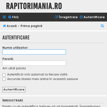
Rapitorimania.ro
FAQ
Înregistrare
Autentificare
C
Acasă
Prima pagină
ă
Autentificare
u
t
Nume utilizator:
a
r
Parolă:
e
Am uitat parola
Autentifică-mă automat la fiecare vizită
Ascunde starea mea online în această sesiune
ÎNREGISTRARE
Pentru a vă autentifica, trebuie să vă înregistraţi. Înregistrarea