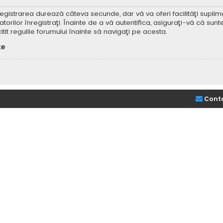
Înregistrarea durează câteva secunde, dar vă va oferi facilităţi supl
ilor înregistraţi. Înainte de a vă autentifica, asiguraţi-vă că sunteţi
itit regulile forumului înainte să navigaţi pe acesta.
te
Cont