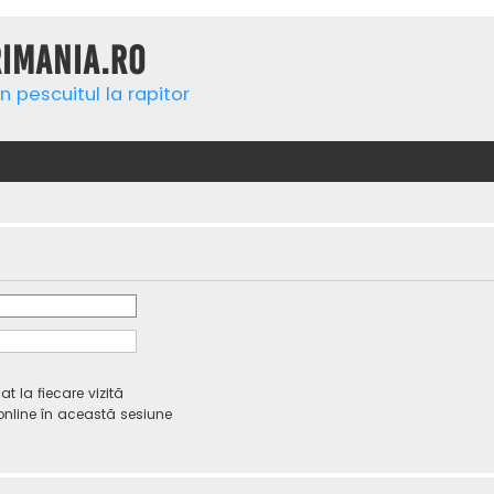
rimania.ro
n pescuitul la rapitor
 la fiecare vizită
line în această sesiune