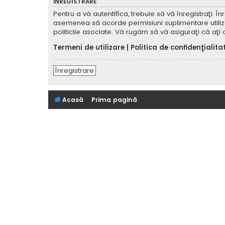
ÎNREGISTRARE
Pentru a vă autentifica, trebuie să vă înregistraţi. 
asemenea să acorde permisiuni suplimentare utilizator
politicile asociate. Vă rugăm să vă asiguraţi că aţi c
Termeni de utilizare
|
Politica de confidenţialita
Înregistrare
Acasă
Prima pagină