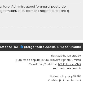
imentare. Administratorul forumului poate de
 familiarizat cu termenii noştri de folosire şi
actează-ne
Şterge toate cookie-urile forumului
Flat Style by
Ian Bradley
Furnizat de
phpBB
® Forum Software © phpBB Limited
Translation/Traducere:
MX-Publisher CMS
Reduceri scule pescuit
Optimized by:
phpBB SEO
Confidențialitate
|
Termeni