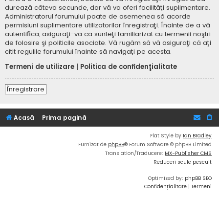
durează câteva secunde, dar vă va oferi facilităţi suplimentare.
Administratorul forumului poate de asemenea să acorde
permisiuni suplimentare utilizatorilor înregistraţi. Înainte de a vă
autentifica, asiguraţi-vă că sunteţi familiarizat cu termenii noştri
de folosire şi politicile asociate. Vă rugăm să vă asiguraţi că aţi
citit regulile forumului înainte să navigaţi pe acesta.
Termeni de utilizare
|
Politica de confidenţialitate
Înregistrare
Acasă
Prima pagină
Flat Style by
Ian Bradley
Furnizat de
phpBB
® Forum Software © phpBB Limited
Translation/Traducere:
MX-Publisher CMS
Reduceri scule pescuit
Optimized by:
phpBB SEO
Confidențialitate
|
Termeni