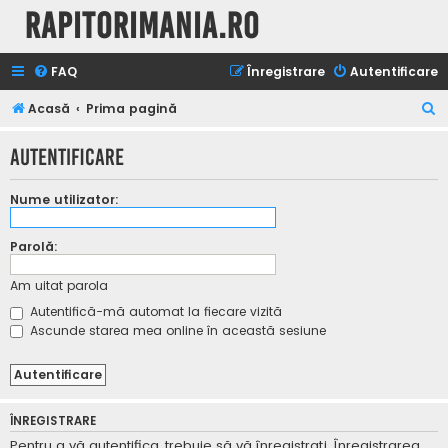
Rapitorimania.ro
FAQ
Înregistrare
Autentificare
C
Acasă
Prima pagină
ă
Autentificare
u
t
Nume utilizator:
a
r
Parolă:
e
Am uitat parola
Autentifică-mă automat la fiecare vizită
Ascunde starea mea online în această sesiune
ÎNREGISTRARE
Pentru a vă autentifica, trebuie să vă înregistraţi. Înregistrarea