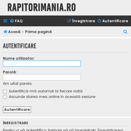
Rapitorimania.ro
FAQ
Înregistrare
Autentificare
C
Acasă
Prima pagină
ă
Autentificare
u
t
Nume utilizator:
a
r
Parolă:
e
Am uitat parola
Autentifică-mă automat la fiecare vizită
Ascunde starea mea online în această sesiune
ÎNREGISTRARE
Pentru a vă autentifica, trebuie să vă înregistraţi. Înregistrarea