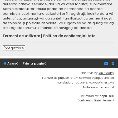
durează câteva secunde, dar vă va oferi facilităţi suplimentare.
Administratorul forumului poate de asemenea să acorde
permisiuni suplimentare utilizatorilor înregistraţi. Înainte de a vă
autentifica, asiguraţi-vă că sunteţi familiarizat cu termenii noştri
de folosire şi politicile asociate. Vă rugăm să vă asiguraţi că aţi
citit regulile forumului înainte să navigaţi pe acesta.
Termeni de utilizare
|
Politica de confidenţialitate
Înregistrare
Acasă
Prima pagină
Flat Style by
Ian Bradley
Furnizat de
phpBB
® Forum Software © phpBB Limited
Translation/Traducere:
MX-Publisher CMS
Reduceri scule pescuit
Optimized by:
phpBB SEO
Confidențialitate
|
Termeni