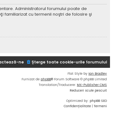
imentare. Administratorul forumului poate de
 familiarizat cu termenii noştri de folosire şi
actează-ne
Şterge toate cookie-urile forumului
Flat Style by
Ian Bradley
Furnizat de
phpBB
® Forum Software © phpBB Limited
Translation/Traducere:
MX-Publisher CMS
Reduceri scule pescuit
Optimized by:
phpBB SEO
Confidențialitate
|
Termeni