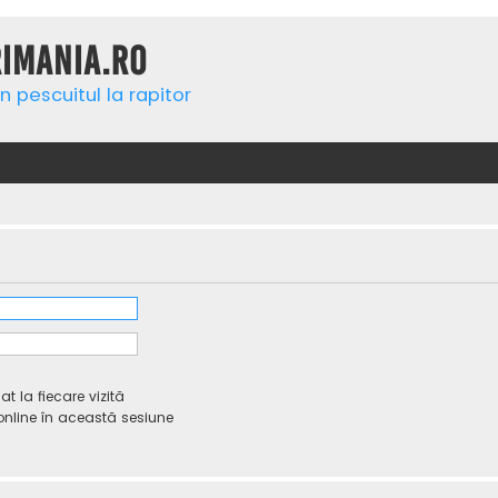
rimania.ro
n pescuitul la rapitor
 la fiecare vizită
line în această sesiune