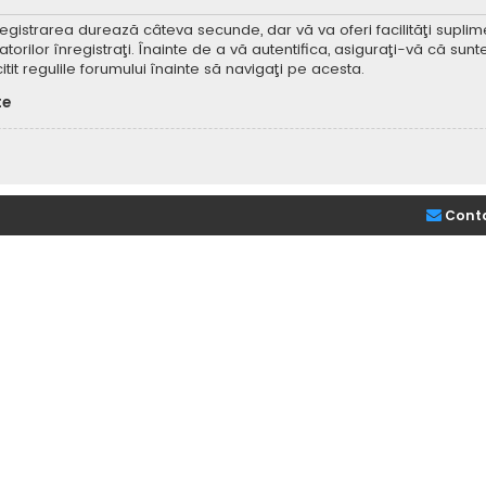
Înregistrarea durează câteva secunde, dar vă va oferi facilităţi supl
ilor înregistraţi. Înainte de a vă autentifica, asiguraţi-vă că sunteţi
itit regulile forumului înainte să navigaţi pe acesta.
te
Cont