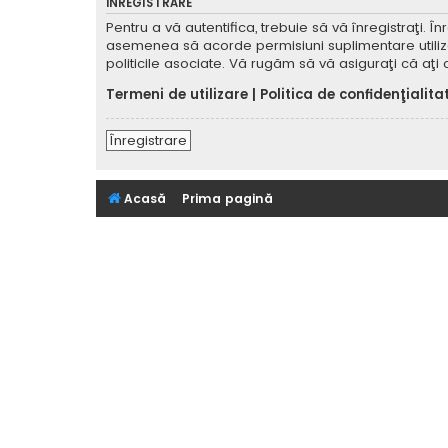
ÎNREGISTRARE
Pentru a vă autentifica, trebuie să vă înregistraţi. 
asemenea să acorde permisiuni suplimentare utilizator
politicile asociate. Vă rugăm să vă asiguraţi că aţi c
Termeni de utilizare
|
Politica de confidenţialita
Înregistrare
Acasă
Prima pagină