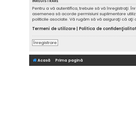
ÎNREGISTRARE
Pentru a vă autentifica, trebuie să vă înregistraţi. 
asemenea să acorde permisiuni suplimentare utilizator
politicile asociate. Vă rugăm să vă asiguraţi că aţi c
Termeni de utilizare
|
Politica de confidenţialita
Înregistrare
Acasă
Prima pagină