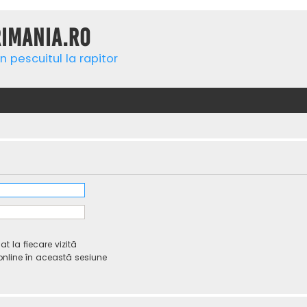
rimania.ro
n pescuitul la rapitor
 la fiecare vizită
line în această sesiune