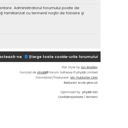
imentare. Administratorul forumului poate de
 familiarizat cu termenii noştri de folosire şi
actează-ne
Şterge toate cookie-urile forumului
Flat Style by
Ian Bradley
Furnizat de
phpBB
® Forum Software © phpBB Limited
Translation/Traducere:
MX-Publisher CMS
Reduceri scule pescuit
Optimized by:
phpBB SEO
Confidențialitate
|
Termeni