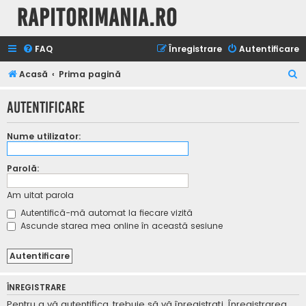
Rapitorimania.ro
FAQ
Înregistrare
Autentificare
C
Acasă
Prima pagină
ă
Autentificare
u
t
Nume utilizator:
a
r
Parolă:
e
Am uitat parola
Autentifică-mă automat la fiecare vizită
Ascunde starea mea online în această sesiune
ÎNREGISTRARE
Pentru a vă autentifica, trebuie să vă înregistraţi. Înregistrarea