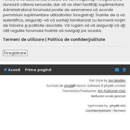
durează câteva secunde, dar vă va oferi facilităţi suplimentare.
Administratorul forumului poate de asemenea să acorde
permisiuni suplimentare utilizatorilor înregistraţi. Înainte de a vă
autentifica, asiguraţi-vă că sunteţi familiarizat cu termenii noştri
de folosire şi politicile asociate. Vă rugăm să vă asiguraţi că aţi
citit regulile forumului înainte să navigaţi pe acesta.
Termeni de utilizare
|
Politica de confidenţialitate
Înregistrare
Acasă
Prima pagină
Flat Style by
Ian Bradley
Furnizat de
phpBB
® Forum Software © phpBB Limited
Translation/Traducere:
MX-Publisher CMS
Reduceri scule pescuit
Optimized by:
phpBB SEO
Confidențialitate
|
Termeni