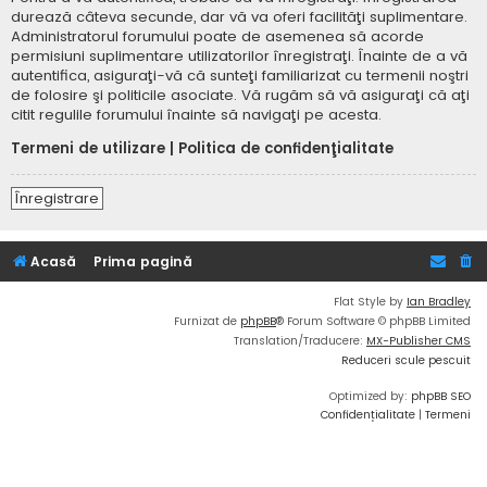
durează câteva secunde, dar vă va oferi facilităţi suplimentare.
Administratorul forumului poate de asemenea să acorde
permisiuni suplimentare utilizatorilor înregistraţi. Înainte de a vă
autentifica, asiguraţi-vă că sunteţi familiarizat cu termenii noştri
de folosire şi politicile asociate. Vă rugăm să vă asiguraţi că aţi
citit regulile forumului înainte să navigaţi pe acesta.
Termeni de utilizare
|
Politica de confidenţialitate
Înregistrare
Acasă
Prima pagină
Flat Style by
Ian Bradley
Furnizat de
phpBB
® Forum Software © phpBB Limited
Translation/Traducere:
MX-Publisher CMS
Reduceri scule pescuit
Optimized by:
phpBB SEO
Confidențialitate
|
Termeni