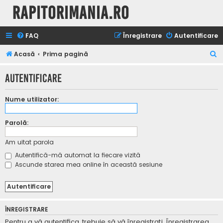
Rapitorimania.ro
FAQ
Înregistrare
Autentificare
C
Acasă
Prima pagină
ă
Autentificare
u
t
Nume utilizator:
a
r
Parolă:
e
Am uitat parola
Autentifică-mă automat la fiecare vizită
Ascunde starea mea online în această sesiune
ÎNREGISTRARE
Pentru a vă autentifica, trebuie să vă înregistraţi. Înregistrarea