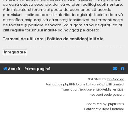
durează câteva secunde, dar vă va oferi facilităţi suplimentare.
Administratorul forumului poate de asemenea să acorde
permisiuni suplimentare utilizatorilor înregistraţi. Înainte de a vă
autentifica, asiguraţi-vă că sunteţi familiarizat cu termenii noştri
de folosire şi politicile asociate. Vă rugăm să vă asiguraţi că aţi
citit regulile forumului înainte să navigaţi pe acesta.
Termeni de utilizare
|
Politica de confidenţialitate
Înregistrare
Acasă
Prima pagină
Flat Style by
Ian Bradley
Furnizat de
phpBB
® Forum Software © phpBB Limited
Translation/Traducere:
MX-Publisher CMS
Reduceri scule pescuit
Optimized by:
phpBB SEO
Confidențialitate
|
Termeni