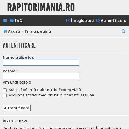
Rapitorimania.ro
FAQ
Înregistrare
Autentificare
C
Acasă
Prima pagină
ă
Autentificare
u
t
Nume utilizator:
a
r
Parolă:
e
Am uitat parola
Autentifică-mă automat la fiecare vizită
Ascunde starea mea online în această sesiune
ÎNREGISTRARE
Pentru a vă autentifica, trebuie să vă înregistraţi. Înregistrarea