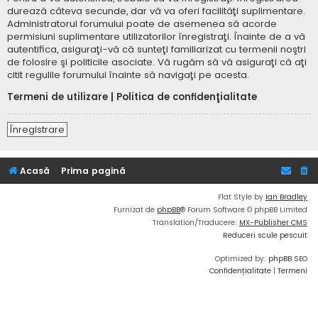
durează câteva secunde, dar vă va oferi facilităţi suplimentare.
Administratorul forumului poate de asemenea să acorde
permisiuni suplimentare utilizatorilor înregistraţi. Înainte de a vă
autentifica, asiguraţi-vă că sunteţi familiarizat cu termenii noştri
de folosire şi politicile asociate. Vă rugăm să vă asiguraţi că aţi
citit regulile forumului înainte să navigaţi pe acesta.
Termeni de utilizare
|
Politica de confidenţialitate
Înregistrare
Acasă
Prima pagină
Flat Style by
Ian Bradley
Furnizat de
phpBB
® Forum Software © phpBB Limited
Translation/Traducere:
MX-Publisher CMS
Reduceri scule pescuit
Optimized by:
phpBB SEO
Confidențialitate
|
Termeni