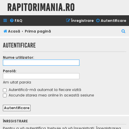
Rapitorimania.ro
FAQ
Înregistrare
Autentificare
C
Acasă
Prima pagină
ă
Autentificare
u
t
Nume utilizator:
a
r
Parolă:
e
Am uitat parola
Autentifică-mă automat la fiecare vizită
Ascunde starea mea online în această sesiune
ÎNREGISTRARE
Pentru a vă autentifica, trebuie să vă înregistraţi. Înregistrarea