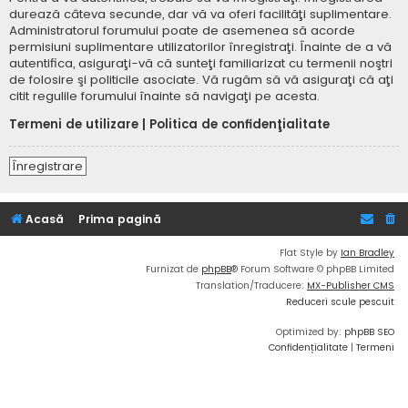
durează câteva secunde, dar vă va oferi facilităţi suplimentare.
Administratorul forumului poate de asemenea să acorde
permisiuni suplimentare utilizatorilor înregistraţi. Înainte de a vă
autentifica, asiguraţi-vă că sunteţi familiarizat cu termenii noştri
de folosire şi politicile asociate. Vă rugăm să vă asiguraţi că aţi
citit regulile forumului înainte să navigaţi pe acesta.
Termeni de utilizare
|
Politica de confidenţialitate
Înregistrare
Acasă
Prima pagină
Flat Style by
Ian Bradley
Furnizat de
phpBB
® Forum Software © phpBB Limited
Translation/Traducere:
MX-Publisher CMS
Reduceri scule pescuit
Optimized by:
phpBB SEO
Confidențialitate
|
Termeni