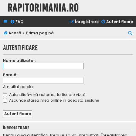
Rapitorimania.ro
FAQ
Înregistrare
Autentificare
C
Acasă
Prima pagină
ă
Autentificare
u
t
Nume utilizator:
a
r
Parolă:
e
Am uitat parola
Autentifică-mă automat la fiecare vizită
Ascunde starea mea online în această sesiune
ÎNREGISTRARE
Pentru a vă autentifica, trebuie să vă înregistraţi. Înregistrarea