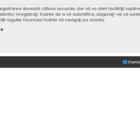
Înregistrarea durează câteva secunde, dar vă va oferi facilităţi supl
ilor înregistraţi. Înainte de a vă autentifica, asiguraţi-vă că sunteţi
itit regulile forumului înainte să navigaţi pe acesta.
te
Cont