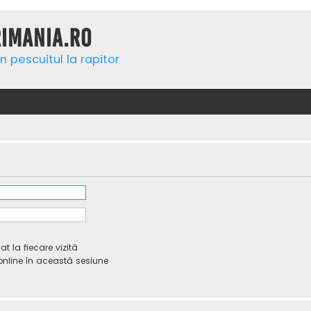
rimania.ro
n pescuitul la rapitor
 la fiecare vizită
line în această sesiune