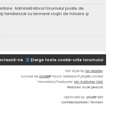
imentare. Administratorul forumului poate de
 familiarizat cu termenii noştri de folosire şi
actează-ne
Şterge toate cookie-urile forumului
Flat Style by
Ian Bradley
Furnizat de
phpBB
® Forum Software © phpBB Limited
Translation/Traducere:
MX-Publisher CMS
Reduceri scule pescuit
Optimized by:
phpBB SEO
Confidențialitate
|
Termeni