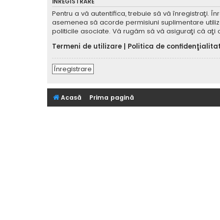
ÎNREGISTRARE
Pentru a vă autentifica, trebuie să vă înregistraţi. 
asemenea să acorde permisiuni suplimentare utilizator
politicile asociate. Vă rugăm să vă asiguraţi că aţi c
Termeni de utilizare
|
Politica de confidenţialita
Înregistrare
Acasă
Prima pagină