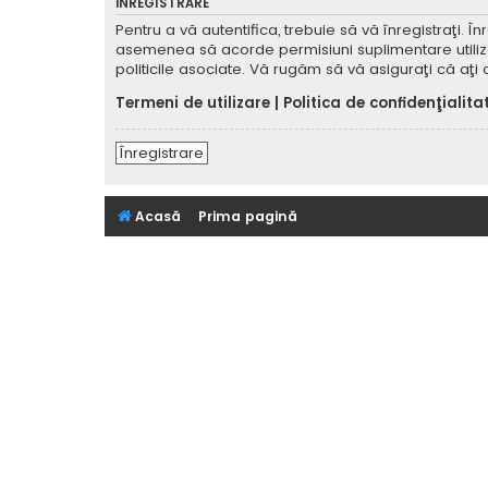
ÎNREGISTRARE
Pentru a vă autentifica, trebuie să vă înregistraţi. 
asemenea să acorde permisiuni suplimentare utilizator
politicile asociate. Vă rugăm să vă asiguraţi că aţi c
Termeni de utilizare
|
Politica de confidenţialita
Înregistrare
Acasă
Prima pagină