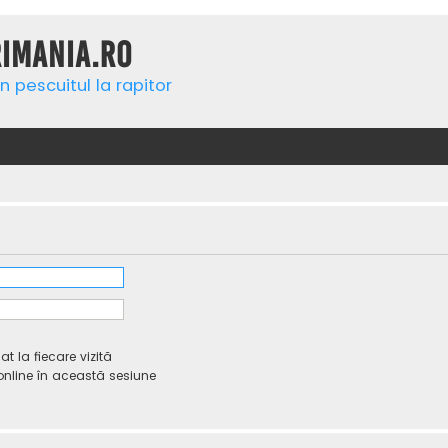
rimania.ro
n pescuitul la rapitor
 la fiecare vizită
line în această sesiune