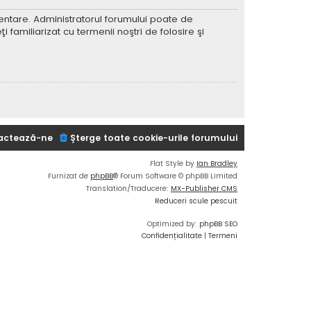
imentare. Administratorul forumului poate de
 familiarizat cu termenii noştri de folosire şi
actează-ne
Şterge toate cookie-urile forumului
Flat Style by
Ian Bradley
Furnizat de
phpBB
® Forum Software © phpBB Limited
Translation/Traducere:
MX-Publisher CMS
Reduceri scule pescuit
Optimized by:
phpBB SEO
Confidențialitate
|
Termeni