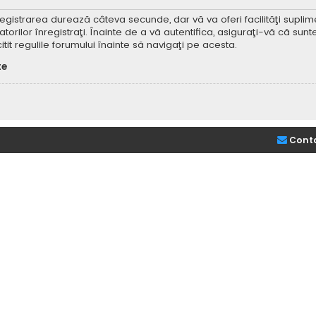
Înregistrarea durează câteva secunde, dar vă va oferi facilităţi supl
ilor înregistraţi. Înainte de a vă autentifica, asiguraţi-vă că sunteţi
itit regulile forumului înainte să navigaţi pe acesta.
te
Cont