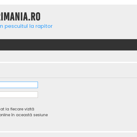
rimania.ro
n pescuitul la rapitor
 la fiecare vizită
line în această sesiune