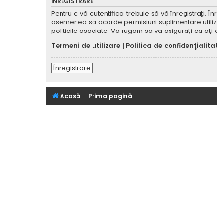
ÎNREGISTRARE
Pentru a vă autentifica, trebuie să vă înregistraţi. 
asemenea să acorde permisiuni suplimentare utilizator
politicile asociate. Vă rugăm să vă asiguraţi că aţi c
Termeni de utilizare
|
Politica de confidenţialita
Înregistrare
Acasă
Prima pagină