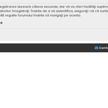
Înregistrarea durează câteva secunde, dar vă va oferi facilităţi supl
ilor înregistraţi. Înainte de a vă autentifica, asiguraţi-vă că sunteţi
itit regulile forumului înainte să navigaţi pe acesta.
te
Cont