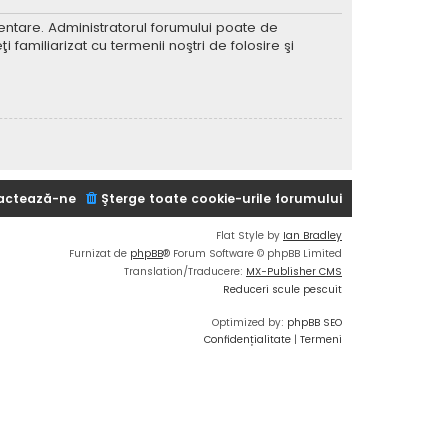
imentare. Administratorul forumului poate de
 familiarizat cu termenii noştri de folosire şi
actează-ne
Şterge toate cookie-urile forumului
Flat Style by
Ian Bradley
Furnizat de
phpBB
® Forum Software © phpBB Limited
Translation/Traducere:
MX-Publisher CMS
Reduceri scule pescuit
Optimized by:
phpBB SEO
Confidențialitate
|
Termeni