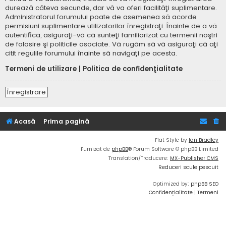
durează câteva secunde, dar vă va oferi facilităţi suplimentare.
Administratorul forumului poate de asemenea să acorde
permisiuni suplimentare utilizatorilor înregistraţi. Înainte de a vă
autentifica, asiguraţi-vă că sunteţi familiarizat cu termenii noştri
de folosire şi politicile asociate. Vă rugăm să vă asiguraţi că aţi
citit regulile forumului înainte să navigaţi pe acesta.
Termeni de utilizare
|
Politica de confidenţialitate
Înregistrare
Acasă
Prima pagină
Flat Style by
Ian Bradley
Furnizat de
phpBB
® Forum Software © phpBB Limited
Translation/Traducere:
MX-Publisher CMS
Reduceri scule pescuit
Optimized by:
phpBB SEO
Confidențialitate
|
Termeni