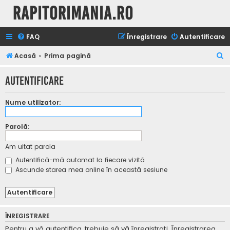
Rapitorimania.ro
FAQ
Înregistrare
Autentificare
C
Acasă
Prima pagină
ă
Autentificare
u
t
Nume utilizator:
a
r
Parolă:
e
Am uitat parola
Autentifică-mă automat la fiecare vizită
Ascunde starea mea online în această sesiune
ÎNREGISTRARE
Pentru a vă autentifica, trebuie să vă înregistraţi. Înregistrarea