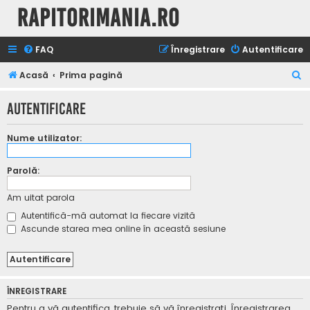
Rapitorimania.ro
FAQ
Înregistrare
Autentificare
C
Acasă
Prima pagină
ă
Autentificare
u
t
Nume utilizator:
a
r
Parolă:
e
Am uitat parola
Autentifică-mă automat la fiecare vizită
Ascunde starea mea online în această sesiune
ÎNREGISTRARE
Pentru a vă autentifica, trebuie să vă înregistraţi. Înregistrarea