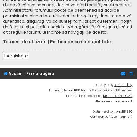
durează câteva secunde, dar vă va oferi facilităţi suplimentare.
Administratorul forumului poate de asemenea să acorde
permisiuni suplimentare utilizatorilor înregistraţi. Înainte de a vă
autentifica, asiguraţi-vă că sunteţi familiarizat cu termenii noştri
de folosire şi politicile asociate. Vă rugăm să vă asiguraţi că aţi
citit regulile forumului înainte să navigaţi pe acesta.
Termeni de utilizare
|
Politica de confidenţialitate
Înregistrare
Acasă
Prima pagină
Flat Style by
Ian Bradley
Furnizat de
phpBB
® Forum Software © phpBB Limited
Translation/Traducere:
MX-Publisher CMS
Reduceri scule pescuit
Optimized by:
phpBB SEO
Confidențialitate
|
Termeni