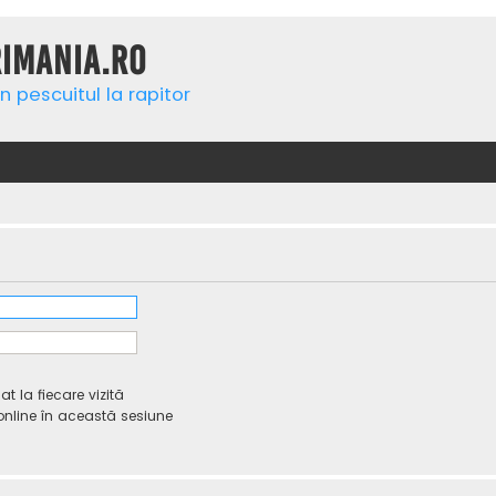
rimania.ro
n pescuitul la rapitor
 la fiecare vizită
line în această sesiune