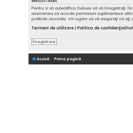
ÎNREGISTRARE
Pentru a vă autentifica, trebuie să vă înregistraţi. 
asemenea să acorde permisiuni suplimentare utilizator
politicile asociate. Vă rugăm să vă asiguraţi că aţi c
Termeni de utilizare
|
Politica de confidenţialita
Înregistrare
Acasă
Prima pagină