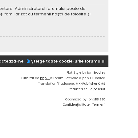
imentare. Administratorul forumului poate de
 familiarizat cu termenii noştri de folosire şi
actează-ne
Şterge toate cookie-urile forumului
Flat Style by
Ian Bradley
Furnizat de
phpBB
® Forum Software © phpBB Limited
Translation/Traducere:
MX-Publisher CMS
Reduceri scule pescuit
Optimized by:
phpBB SEO
Confidențialitate
|
Termeni