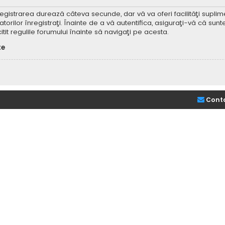
Înregistrarea durează câteva secunde, dar vă va oferi facilităţi supl
ilor înregistraţi. Înainte de a vă autentifica, asiguraţi-vă că sunteţi
itit regulile forumului înainte să navigaţi pe acesta.
te
Cont