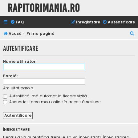
Rapitorimania.ro
FAQ
Înregistrare
Autentificare
C
Acasă
Prima pagină
ă
Autentificare
u
t
Nume utilizator:
a
r
Parolă:
e
Am uitat parola
Autentifică-mă automat la fiecare vizită
Ascunde starea mea online în această sesiune
ÎNREGISTRARE
Pentru a vă autentifica, trebuie să vă înregistraţi. Înregistrarea