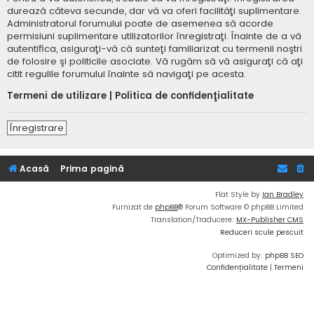
durează câteva secunde, dar vă va oferi facilităţi suplimentare.
Administratorul forumului poate de asemenea să acorde
permisiuni suplimentare utilizatorilor înregistraţi. Înainte de a vă
autentifica, asiguraţi-vă că sunteţi familiarizat cu termenii noştri
de folosire şi politicile asociate. Vă rugăm să vă asiguraţi că aţi
citit regulile forumului înainte să navigaţi pe acesta.
Termeni de utilizare
|
Politica de confidenţialitate
Înregistrare
Acasă
Prima pagină
Flat Style by
Ian Bradley
Furnizat de
phpBB
® Forum Software © phpBB Limited
Translation/Traducere:
MX-Publisher CMS
Reduceri scule pescuit
Optimized by:
phpBB SEO
Confidențialitate
|
Termeni